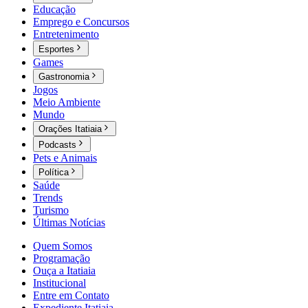
Educação
Emprego e Concursos
Entretenimento
Esportes
Games
Gastronomia
Jogos
Meio Ambiente
Mundo
Orações Itatiaia
Podcasts
Pets e Animais
Política
Saúde
Trends
Turismo
Últimas Notícias
Quem Somos
Programação
Ouça a Itatiaia
Institucional
Entre em Contato
Expediente Itatiaia