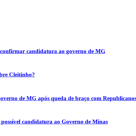
ao confirmar candidatura ao governo de MG
bre Cleitinho?
o governo de MG após queda de braço com Republicano
re possível candidatura ao Governo de Minas