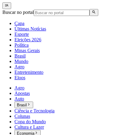
Buscar no portal
Capa
Últimas Notícias
Esporte
Eleições 2026
Política
Minas Gerais
Brasil
Mundo
Agro
Entretenimento
Eloos
Agro
Apostas
Auto
Brasil
Ciência e Tecnologia
Colunas
Copa do Mundo
Cultura e Lazer
Economia