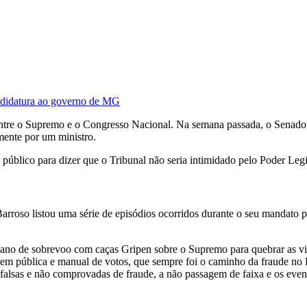
andidatura ao governo de MG
ntre o Supremo e o Congresso Nacional. Na semana passada, o Senado
amente por um ministro.
úblico para dizer que o Tribunal não seria intimidado pelo Poder Legi
arroso listou uma série de episódios ocorridos durante o seu mandato p
 de sobrevoo com caças Gripen sobre o Supremo para quebrar as vidra
m pública e manual de votos, que sempre foi o caminho da fraude no Bra
falsas e não comprovadas de fraude, a não passagem de faixa e os event