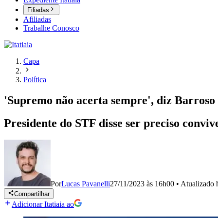
Filiadas
Afiliadas
Trabalhe Conosco
Capa
Política
'Supremo não acerta sempre', diz Barro
Presidente do STF disse ser preciso convi
Por
Lucas Pavanelli
27/11/2023 às 16h00
•
Atualizado
Compartilhar
Adicionar Itatiaia ao