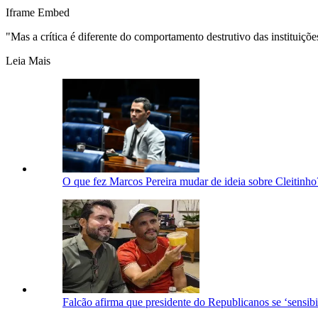
Iframe Embed
"Mas a crítica é diferente do comportamento destrutivo das instituiçõ
Leia Mais
O que fez Marcos Pereira mudar de ideia sobre Cleitinho
Falcão afirma que presidente do Republicanos se ‘sensib