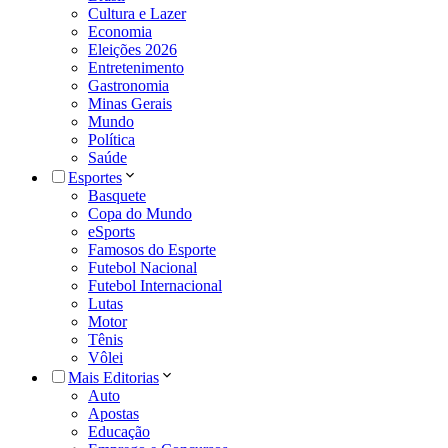
Cultura e Lazer
Economia
Eleições 2026
Entretenimento
Gastronomia
Minas Gerais
Mundo
Política
Saúde
Esportes
Basquete
Copa do Mundo
eSports
Famosos do Esporte
Futebol Nacional
Futebol Internacional
Lutas
Motor
Tênis
Vôlei
Mais Editorias
Auto
Apostas
Educação