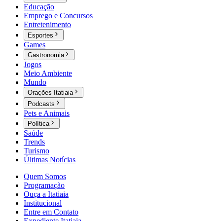
Educação
Emprego e Concursos
Entretenimento
Esportes
Games
Gastronomia
Jogos
Meio Ambiente
Mundo
Orações Itatiaia
Podcasts
Pets e Animais
Política
Saúde
Trends
Turismo
Últimas Notícias
Quem Somos
Programação
Ouça a Itatiaia
Institucional
Entre em Contato
Expediente Itatiaia