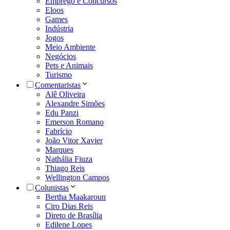
Emprego e Concursos
Eloos
Games
Indústria
Jogos
Meio Ambiente
Negócios
Pets e Animais
Turismo
Comentaristas
Alê Oliveira
Alexandre Simões
Edu Panzi
Emerson Romano
Fabrício
João Vitor Xavier
Marques
Nathália Fiuza
Thiago Reis
Wellington Campos
Colunistas
Bertha Maakaroun
Ciro Dias Reis
Direto de Brasília
Edilene Lopes