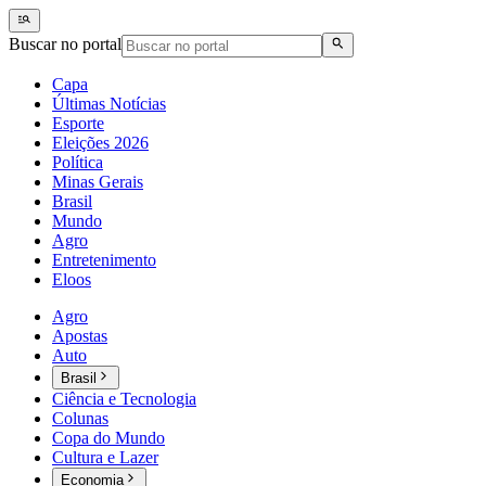
Buscar no portal
Capa
Últimas Notícias
Esporte
Eleições 2026
Política
Minas Gerais
Brasil
Mundo
Agro
Entretenimento
Eloos
Agro
Apostas
Auto
Brasil
Ciência e Tecnologia
Colunas
Copa do Mundo
Cultura e Lazer
Economia