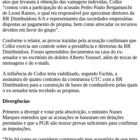
atos que levaram à obtenção das vantagens indevidas, Collor
“contou com a participação do acusado Pedro Paulo Bergamaschi
de Leoni Ramos, o qual era responsável por aproximar diretores da
BR Distribuidora S/A e representantes das sociedades empresárias
dispostas ao pagamento de propina, bem como arrecadar os recursos
devidos em favor do grupo”.
Conforme o relator, as provas trazidas pela acusação confirmam que
Collor exercia um controle sobre a presidência e diretorias da BR
Distribuidora. Foram apreendidos documentos na casa do ex-
senador e no escritório do doleiro Alberto Youssef, além de trocas de
mensagens e de e-mails.
A influência de Collor teria viabilizado, segundo Fachin, a
assinatura de quatro contratos da construtora UTC com a BR
Distribuidora para a construção de bases de combustíveis pelas quais
o ex-senador teria recebido as propinas.
Divergências
Primeiro a divergir e votar pela absolvição, o ministro Nunes
Marques entendeu que as acusações se basearam em delações
premiadas e que a PGR não trouxe provas suficientes para confirmar
as imputações.
“Não há como se considerar comprovada tese acusatória de que teria