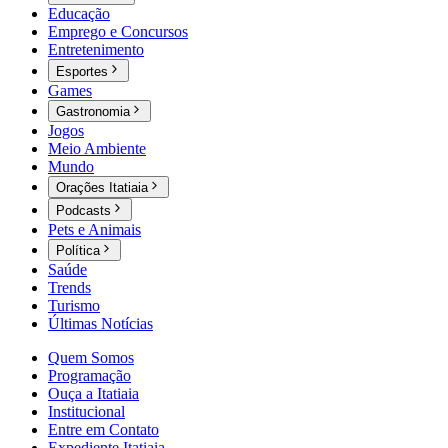
Educação
Emprego e Concursos
Entretenimento
Esportes
Games
Gastronomia
Jogos
Meio Ambiente
Mundo
Orações Itatiaia
Podcasts
Pets e Animais
Política
Saúde
Trends
Turismo
Últimas Notícias
Quem Somos
Programação
Ouça a Itatiaia
Institucional
Entre em Contato
Expediente Itatiaia