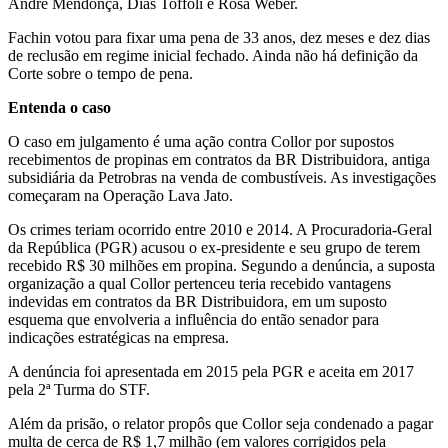
André Mendonça, Dias Toffoli e Rosa Weber.
Fachin votou para fixar uma pena de 33 anos, dez meses e dez dias
de reclusão em regime inicial fechado. Ainda não há definição da
Corte sobre o tempo de pena.
Entenda o caso
O caso em julgamento é uma ação contra Collor por supostos
recebimentos de propinas em contratos da BR Distribuidora, antiga
subsidiária da Petrobras na venda de combustíveis. As investigações
começaram na Operação Lava Jato.
Os crimes teriam ocorrido entre 2010 e 2014. A Procuradoria-Geral
da República (PGR) acusou o ex-presidente e seu grupo de terem
recebido R$ 30 milhões em propina. Segundo a denúncia, a suposta
organização a qual Collor pertenceu teria recebido vantagens
indevidas em contratos da BR Distribuidora, em um suposto
esquema que envolveria a influência do então senador para
indicações estratégicas na empresa.
A denúncia foi apresentada em 2015 pela PGR e aceita em 2017
pela 2ª Turma do STF.
Além da prisão, o relator propôs que Collor seja condenado a pagar
multa de cerca de R$ 1,7 milhão (em valores corrigidos pela