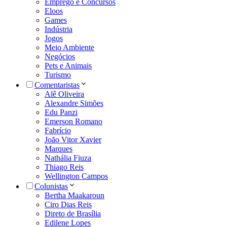
Emprego e Concursos
Eloos
Games
Indústria
Jogos
Meio Ambiente
Negócios
Pets e Animais
Turismo
Comentaristas
Alê Oliveira
Alexandre Simões
Edu Panzi
Emerson Romano
Fabrício
João Vitor Xavier
Marques
Nathália Fiuza
Thiago Reis
Wellington Campos
Colunistas
Bertha Maakaroun
Ciro Dias Reis
Direto de Brasília
Edilene Lopes