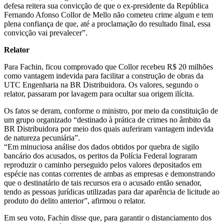
defesa reitera sua convicção de que o ex-presidente da República
Fernando Afonso Collor de Mello não cometeu crime algum e tem
plena confiança de que, até a proclamação do resultado final, essa
convicção vai prevalecer”.
Relator
Para Fachin, ficou comprovado que Collor recebeu R$ 20 milhões
como vantagem indevida para facilitar a construção de obras da
UTC Engenharia na BR Distribuidora. Os valores, segundo o
relator, passaram por lavagem para ocultar sua origem ilícita.
Os fatos se deram, conforme o ministro, por meio da constituição de
um grupo organizado “destinado à prática de crimes no âmbito da
BR Distribuidora por meio dos quais auferiram vantagem indevida
de natureza pecuniária”.
“Em minuciosa análise dos dados obtidos por quebra de sigilo
bancário dos acusados, os peritos da Polícia Federal lograram
reproduzir o caminho perseguido pelos valores depositados em
espécie nas contas correntes de ambas as empresas e demonstrando
que o destinatário de tais recursos era o acusado então senador,
tendo as pessoas jurídicas utilizadas para dar aparência de licitude ao
produto do delito anterior”, afirmou o relator.
Em seu voto, Fachin disse que, para garantir o distanciamento dos