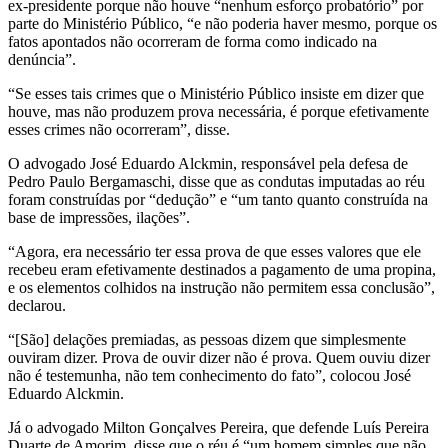
ex-presidente porque não houve “nenhum esforço probatório” por
parte do Ministério Público, “e não poderia haver mesmo, porque os
fatos apontados não ocorreram de forma como indicado na
denúncia”.
“Se esses tais crimes que o Ministério Público insiste em dizer que
houve, mas não produzem prova necessária, é porque efetivamente
esses crimes não ocorreram”, disse.
O advogado José Eduardo Alckmin, responsável pela defesa de
Pedro Paulo Bergamaschi, disse que as condutas imputadas ao réu
foram construídas por “dedução” e “um tanto quanto construída na
base de impressões, ilações”.
“Agora, era necessário ter essa prova de que esses valores que ele
recebeu eram efetivamente destinados a pagamento de uma propina,
e os elementos colhidos na instrução não permitem essa conclusão”,
declarou.
“[São] delações premiadas, as pessoas dizem que simplesmente
ouviram dizer. Prova de ouvir dizer não é prova. Quem ouviu dizer
não é testemunha, não tem conhecimento do fato”, colocou José
Eduardo Alckmin.
Já o advogado Milton Gonçalves Pereira, que defende Luís Pereira
Duarte de Amorim, disse que o réu é “um homem simples que não