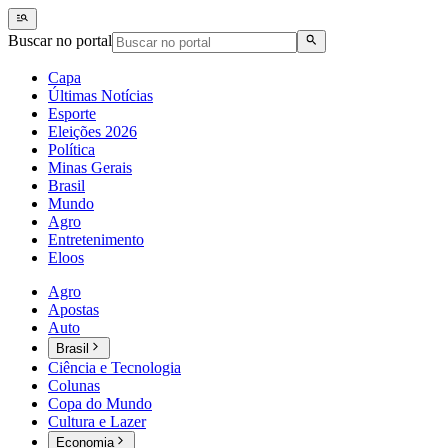
Buscar no portal
Capa
Últimas Notícias
Esporte
Eleições 2026
Política
Minas Gerais
Brasil
Mundo
Agro
Entretenimento
Eloos
Agro
Apostas
Auto
Brasil
Ciência e Tecnologia
Colunas
Copa do Mundo
Cultura e Lazer
Economia