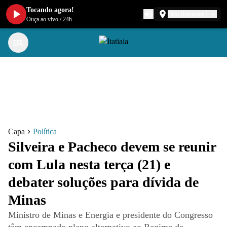
Tocando agora!
Belo Horizonte
Ouça ao vivo
/
24h
Capa
Política
Silveira e Pacheco devem se reunir
com Lula nesta terça (21) e
debater soluções para dívida de
Minas
Ministro de Minas e Energia e presidente do Congresso