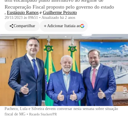
têm encampado plano alternativo ao Regime de
Recuperação Fiscal proposto pelo governo do estado
,
Eustáquio Ramos
e
Guilherme Peixoto
20/11/2023 às 09h51
•
Atualizado
há 2 anos
Compartilhar
Adicionar Itatiaia ao
Pacheco, Lula e Silveira devem conversar nesta semana sobre situação
fiscal de MG
•
Ricardo Stuckert/PR