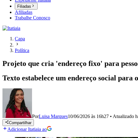
Filiadas
Afiliadas
Trabalhe Conosco
Capa
Política
Projeto que cria 'endereço fixo' para pe
Texto estabelece um endereço social para o
Por
Luisa Marques
10/06/2026 às 16h27
•
Atualizado
h
Compartilhar
Adicionar Itatiaia ao