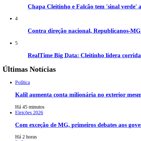
Chapa Cleitinho e Falcão tem 'sinal verde
4
Contra direção nacional, Republicanos-MG i
5
RealTime Big Data: Cleitinho lidera corri
Últimas Notícias
Política
Kalil aumenta conta milionária no exterior mesmo
Há 45 minutos
Eleições 2026
Com exceção de MG, primeiros debates aos gove
Há 2 horas