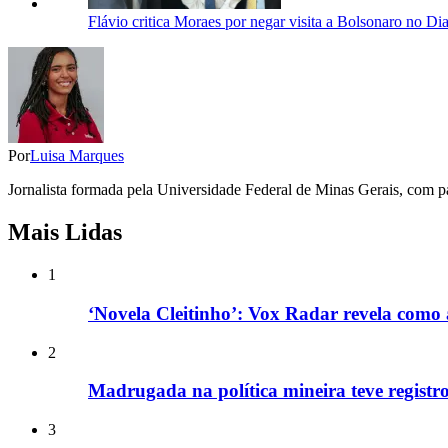
Flávio critica Moraes por negar visita a Bolsonaro no Di
Por
Luisa Marques
Jornalista formada pela Universidade Federal de Minas Gerais, com pa
Mais Lidas
1
‘Novela Cleitinho’: Vox Radar revela como 
2
Madrugada na política mineira teve registros
3