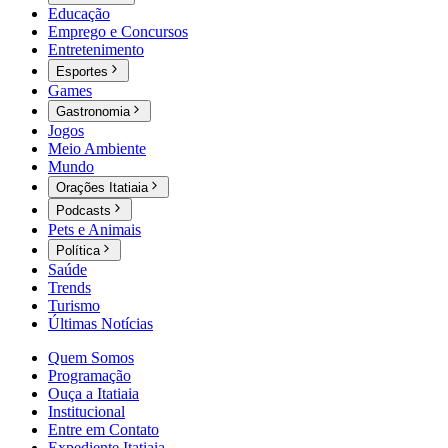
Educação
Emprego e Concursos
Entretenimento
Esportes
Games
Gastronomia
Jogos
Meio Ambiente
Mundo
Orações Itatiaia
Podcasts
Pets e Animais
Política
Saúde
Trends
Turismo
Últimas Notícias
Quem Somos
Programação
Ouça a Itatiaia
Institucional
Entre em Contato
Expediente Itatiaia