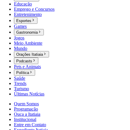
Educação
Emprego e Concursos
Entretenimento
Esportes
Games
Gastronomia
Jogos
Meio Ambiente
Mundo
Orações Itatiaia
Podcasts
Pets e Animais
Política
Saúde
Trends
Turismo
Últimas Notícias
Quem Somos
Programação
Ouça a Itatiaia
Institucional
Entre em Contato
Expediente Itatiaia