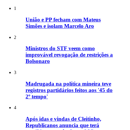
1
União e PP fecham com Mateus
Simões e isolam Marcelo Aro
2
Ministros do STF veem como
improvável revogação de restrições a
Bolsonaro
3
Madrugada na política mineira teve
registros partidários feitos aos '45 do
2º tempo'
4
Após idas e vindas de Cleitinho,
Republicanos anuncia que terá