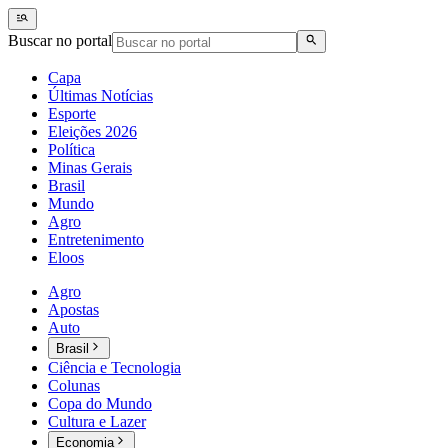
Buscar no portal
Capa
Últimas Notícias
Esporte
Eleições 2026
Política
Minas Gerais
Brasil
Mundo
Agro
Entretenimento
Eloos
Agro
Apostas
Auto
Brasil
Ciência e Tecnologia
Colunas
Copa do Mundo
Cultura e Lazer
Economia