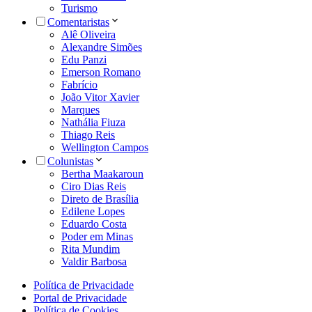
Turismo
Comentaristas
Alê Oliveira
Alexandre Simões
Edu Panzi
Emerson Romano
Fabrício
João Vitor Xavier
Marques
Nathália Fiuza
Thiago Reis
Wellington Campos
Colunistas
Bertha Maakaroun
Ciro Dias Reis
Direto de Brasília
Edilene Lopes
Eduardo Costa
Poder em Minas
Rita Mundim
Valdir Barbosa
Política de Privacidade
Portal de Privacidade
Política de Cookies