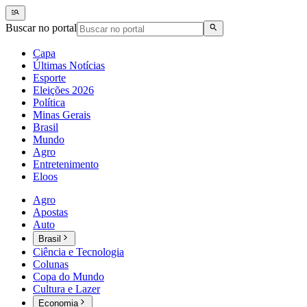
Buscar no portal
Capa
Últimas Notícias
Esporte
Eleições 2026
Política
Minas Gerais
Brasil
Mundo
Agro
Entretenimento
Eloos
Agro
Apostas
Auto
Brasil
Ciência e Tecnologia
Colunas
Copa do Mundo
Cultura e Lazer
Economia