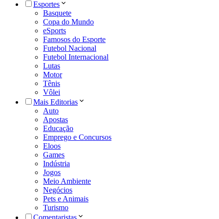
Esportes
Basquete
Copa do Mundo
eSports
Famosos do Esporte
Futebol Nacional
Futebol Internacional
Lutas
Motor
Tênis
Vôlei
Mais Editorias
Auto
Apostas
Educação
Emprego e Concursos
Eloos
Games
Indústria
Jogos
Meio Ambiente
Negócios
Pets e Animais
Turismo
Comentaristas