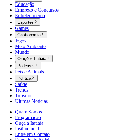
Educação
Emprego e Concursos
Entretenimento
Esportes
Games
Gastronomia
Jogos
Meio Ambiente
Mundo
Orações Itatiaia
Podcasts
Pets e Animais
Política
Saúde
Trends
Turismo
Últimas Notícias
Quem Somos
Programação
Ouça a Itatiaia
Institucional
Entre em Contato
Expediente Itatiaia