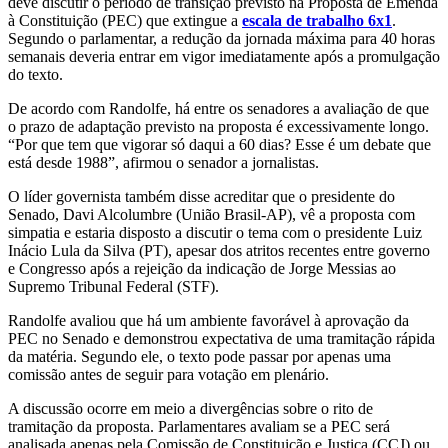
deve discutir o período de transição previsto na Proposta de Emenda
à Constituição (PEC) que extingue a
escala de trabalho 6x1
.
Segundo o parlamentar, a redução da jornada máxima para 40 horas
semanais deveria entrar em vigor imediatamente após a promulgação
do texto.
De acordo com Randolfe, há entre os senadores a avaliação de que
o prazo de adaptação previsto na proposta é excessivamente longo.
“Por que tem que vigorar só daqui a 60 dias? Esse é um debate que
está desde 1988”, afirmou o senador a jornalistas.
O líder governista também disse acreditar que o presidente do
Senado, Davi Alcolumbre (União Brasil-AP), vê a proposta com
simpatia e estaria disposto a discutir o tema com o presidente Luiz
Inácio Lula da Silva (PT), apesar dos atritos recentes entre governo
e Congresso após a rejeição da indicação de Jorge Messias ao
Supremo Tribunal Federal (STF).
Randolfe avaliou que há um ambiente favorável à aprovação da
PEC no Senado e demonstrou expectativa de uma tramitação rápida
da matéria. Segundo ele, o texto pode passar por apenas uma
comissão antes de seguir para votação em plenário.
A discussão ocorre em meio a divergências sobre o rito de
tramitação da proposta. Parlamentares avaliam se a PEC será
analisada apenas pela Comissão de Constituição e Justiça (CCJ) ou