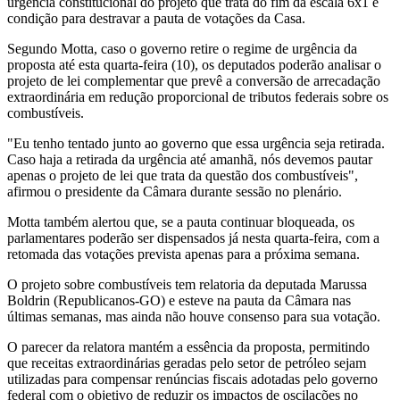
urgência constitucional do projeto que trata do fim da escala 6x1 é
condição para destravar a pauta de votações da Casa.
Segundo Motta, caso o governo retire o regime de urgência da
proposta até esta quarta-feira (10), os deputados poderão analisar o
projeto de lei complementar que prevê a conversão de arrecadação
extraordinária em redução proporcional de tributos federais sobre os
combustíveis.
"Eu tenho tentado junto ao governo que essa urgência seja retirada.
Caso haja a retirada da urgência até amanhã, nós devemos pautar
apenas o projeto de lei que trata da questão dos combustíveis",
afirmou o presidente da Câmara durante sessão no plenário.
Motta também alertou que, se a pauta continuar bloqueada, os
parlamentares poderão ser dispensados já nesta quarta-feira, com a
retomada das votações prevista apenas para a próxima semana.
O projeto sobre combustíveis tem relatoria da deputada Marussa
Boldrin (Republicanos-GO) e esteve na pauta da Câmara nas
últimas semanas, mas ainda não houve consenso para sua votação.
O parecer da relatora mantém a essência da proposta, permitindo
que receitas extraordinárias geradas pelo setor de petróleo sejam
utilizadas para compensar renúncias fiscais adotadas pelo governo
federal com o objetivo de reduzir os impactos de oscilações no