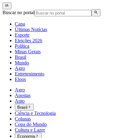
Buscar no portal
Capa
Últimas Notícias
Esporte
Eleições 2026
Política
Minas Gerais
Brasil
Mundo
Agro
Entretenimento
Eloos
Agro
Apostas
Auto
Brasil
Ciência e Tecnologia
Colunas
Copa do Mundo
Cultura e Lazer
Economia