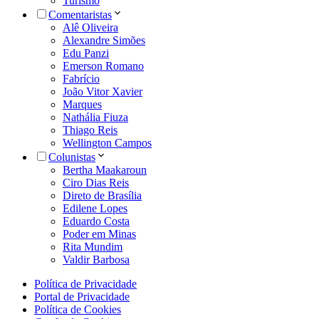
Turismo
Comentaristas
Alê Oliveira
Alexandre Simões
Edu Panzi
Emerson Romano
Fabrício
João Vitor Xavier
Marques
Nathália Fiuza
Thiago Reis
Wellington Campos
Colunistas
Bertha Maakaroun
Ciro Dias Reis
Direto de Brasília
Edilene Lopes
Eduardo Costa
Poder em Minas
Rita Mundim
Valdir Barbosa
Política de Privacidade
Portal de Privacidade
Política de Cookies