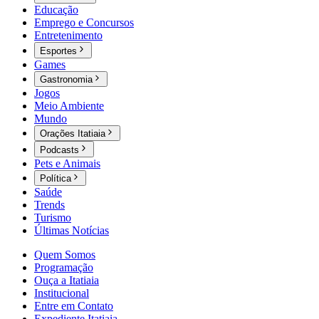
Educação
Emprego e Concursos
Entretenimento
Esportes
Games
Gastronomia
Jogos
Meio Ambiente
Mundo
Orações Itatiaia
Podcasts
Pets e Animais
Política
Saúde
Trends
Turismo
Últimas Notícias
Quem Somos
Programação
Ouça a Itatiaia
Institucional
Entre em Contato
Expediente Itatiaia