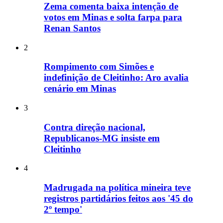
Zema comenta baixa intenção de
votos em Minas e solta farpa para
Renan Santos
2
Rompimento com Simões e
indefinição de Cleitinho: Aro avalia
cenário em Minas
3
Contra direção nacional,
Republicanos-MG insiste em
Cleitinho
4
Madrugada na política mineira teve
registros partidários feitos aos '45 do
2º tempo'