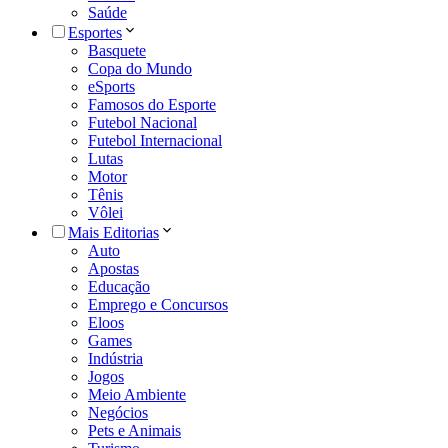
Saúde
Esportes
Basquete
Copa do Mundo
eSports
Famosos do Esporte
Futebol Nacional
Futebol Internacional
Lutas
Motor
Tênis
Vôlei
Mais Editorias
Auto
Apostas
Educação
Emprego e Concursos
Eloos
Games
Indústria
Jogos
Meio Ambiente
Negócios
Pets e Animais