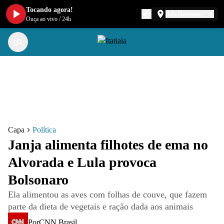
Tocando agora!
Belo Horizonte
Ouça ao vivo
/
24h
Capa
Política
Janja alimenta filhotes de ema no
Alvorada e Lula provoca
Bolsonaro
Ela alimentou as aves com folhas de couve, que fazem
parte da dieta de vegetais e ração dada aos animais
Por
CNN Brasil