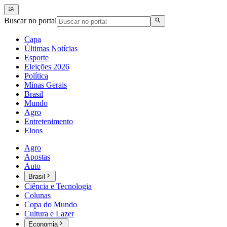
Buscar no portal
Capa
Últimas Notícias
Esporte
Eleições 2026
Política
Minas Gerais
Brasil
Mundo
Agro
Entretenimento
Eloos
Agro
Apostas
Auto
Brasil
Ciência e Tecnologia
Colunas
Copa do Mundo
Cultura e Lazer
Economia