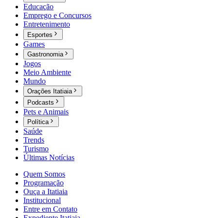
Educação
Emprego e Concursos
Entretenimento
Esportes
Games
Gastronomia
Jogos
Meio Ambiente
Mundo
Orações Itatiaia
Podcasts
Pets e Animais
Política
Saúde
Trends
Turismo
Últimas Notícias
Quem Somos
Programação
Ouça a Itatiaia
Institucional
Entre em Contato
Expediente Itatiaia