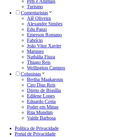
Pets e Animais
Turismo
Comentaristas
Alê Oliveira
Alexandre Simões
Edu Panzi
Emerson Romano
Fabrício
João Vitor Xavier
Marques
Nathália Fiuza
Thiago Reis
Wellington Campos
Colunistas
Bertha Maakaroun
Ciro Dias Reis
Direto de Brasília
Edilene Lopes
Eduardo Costa
Poder em Minas
Rita Mundim
Valdir Barbosa
Política de Privacidade
Portal de Privacidade