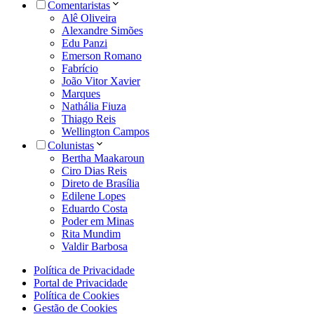
Comentaristas
Alê Oliveira
Alexandre Simões
Edu Panzi
Emerson Romano
Fabrício
João Vitor Xavier
Marques
Nathália Fiuza
Thiago Reis
Wellington Campos
Colunistas
Bertha Maakaroun
Ciro Dias Reis
Direto de Brasília
Edilene Lopes
Eduardo Costa
Poder em Minas
Rita Mundim
Valdir Barbosa
Política de Privacidade
Portal de Privacidade
Política de Cookies
Gestão de Cookies