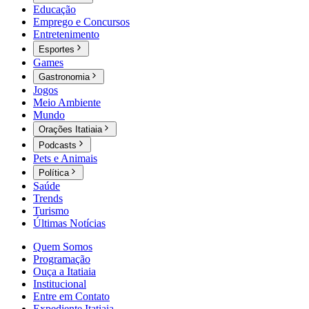
Educação
Emprego e Concursos
Entretenimento
Esportes
Games
Gastronomia
Jogos
Meio Ambiente
Mundo
Orações Itatiaia
Podcasts
Pets e Animais
Política
Saúde
Trends
Turismo
Últimas Notícias
Quem Somos
Programação
Ouça a Itatiaia
Institucional
Entre em Contato
Expediente Itatiaia