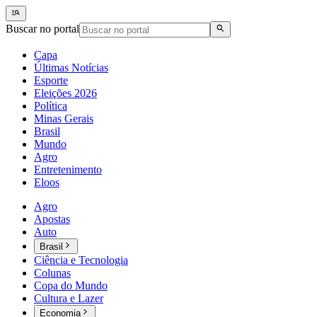
Buscar no portal
Capa
Últimas Notícias
Esporte
Eleições 2026
Política
Minas Gerais
Brasil
Mundo
Agro
Entretenimento
Eloos
Agro
Apostas
Auto
Brasil
Ciência e Tecnologia
Colunas
Copa do Mundo
Cultura e Lazer
Economia