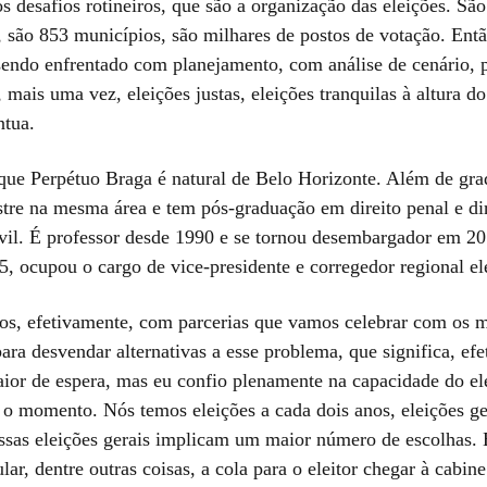
s desafios rotineiros, que são a organização das eleições. Sã
, são 853 municípios, são milhares de postos de votação. Entã
 sendo enfrentado com planejamento, com análise de cenário, 
 mais uma vez, eleições justas, eleições tranquilas à altura d
ntua.
que Perpétuo Braga é natural de Belo Horizonte. Além de gr
stre na mesma área e tem pós-graduação em direito penal e di
ivil. É professor desde 1990 e se tornou desembargador em 2
, ocupou o cargo de vice-presidente e corregedor regional ele
s, efetivamente, com parcerias que vamos celebrar com os 
ra desvendar alternativas a esse problema, que significa, ef
or de espera, mas eu confio plenamente na capacidade do ele
o momento. Nós temos eleições a cada dois anos, eleições ge
ssas eleições gerais implicam um maior número de escolhas. 
ar, dentre outras coisas, a cola para o eleitor chegar à cabin