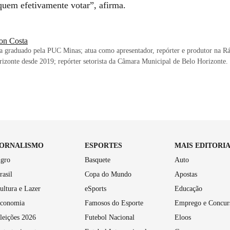
uem efetivamente votar”, afirma.
on Costa
ta graduado pela PUC Minas; atua como apresentador, repórter e produtor na Rá
izonte desde 2019; repórter setorista da Câmara Municipal de Belo Horizonte.
JORNALISMO
ESPORTES
MAIS EDITORI
gro
Basquete
Auto
rasil
Copa do Mundo
Apostas
ultura e Lazer
eSports
Educação
conomia
Famosos do Esporte
Emprego e Concur
leições 2026
Futebol Nacional
Eloos