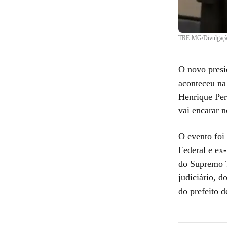
TRE-MG/Divulgaç
O novo presi
aconteceu na
Henrique Per
vai encarar n
O evento foi
Federal e ex
do Supremo Tr
judiciário, 
do prefeito 