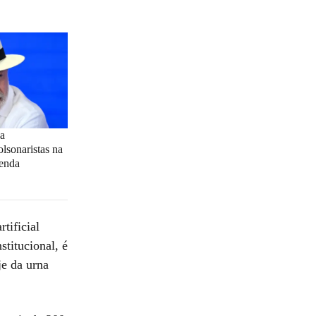
 a
lsonaristas na
tenda
rtificial
stitucional, é
je da urna