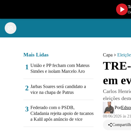
T
Ou
Mais Lidas
Capa
Eleiçõ
TRE-
União e PP fecham com Mateus
1
Simões e isolam Marcelo Aro
em ev
Jarbas Soares será candidato a
2
Carlos Henri
vice na chapa de Patrus
eleições dest
Federado com o PSDB,
Por
Edso
3
Cidadania rejeita apoio de tucanos
08/06/2026 às 2
a Kalil após anúncio de vice
Compartilh