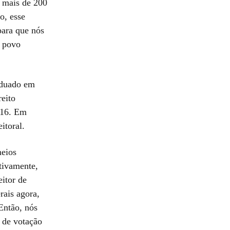
o mais de 200
o, esse
para que nós
o povo
aduado em
reito
016. Em
itoral.
meios
etivamente,
itor de
rais agora,
Então, nós
e de votação