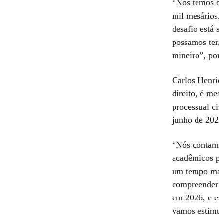
“Nós temos o
mil mesários
desafio está
possamos ter,
mineiro”, po
Carlos Henri
direito, é me
processual c
junho de 2025
“Nós contamo
acadêmicos pa
um tempo mai
compreender 
em 2026, e e
vamos estimul