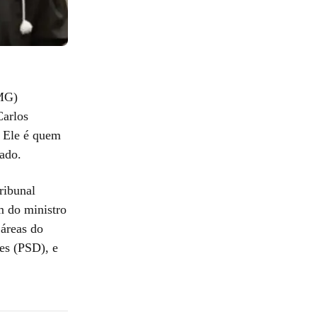
-MG)
Carlos
 Ele é quem
tado.
ribunal
m do ministro
 áreas do
es (PSD), e