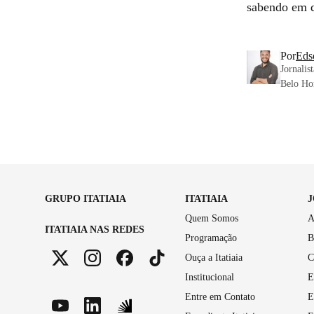
sabendo em q
Por
Eds
Jornalis
Belo Hor
GRUPO ITATIAIA
ITATIAIA
Quem Somos
A
ITATIAIA NAS REDES
Programação
B
Ouça a Itatiaia
C
Institucional
E
Entre em Contato
E