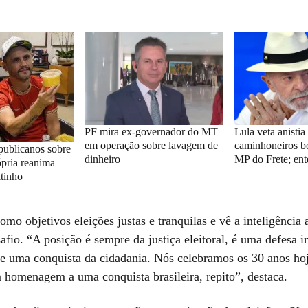
PF mira ex-governador do MT
Lula veta anistia
em operação sobre lavagem de
caminhoneiros bo
publicanos sobre
dinheiro
MP do Frete; en
ópria reanima
itinho
omo objetivos eleições justas e tranquilas e vê a inteligência a
io. “A posição é sempre da justiça eleitoral, é uma defesa in
e uma conquista da cidadania. Nós celebramos os 30 anos ho
m homenagem a uma conquista brasileira, repito”, destaca.