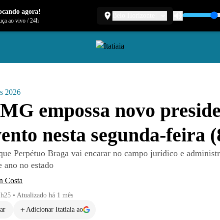
ocando agora!
Belo Horizonte
ça ao vivo
/
24h
es 2026
MG empossa novo preside
ento nesta segunda-feira (
que Perpétuo Braga vai encarar no campo jurídico e administr
e ano no estado
n Costa
1h25
•
Atualizado
há 1 mês
ar
Adicionar Itatiaia ao