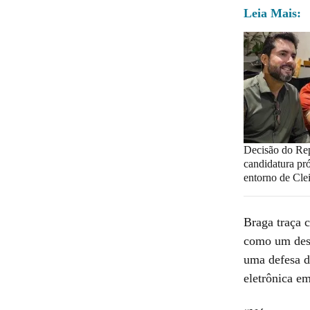
Leia Mais:
Decisão do Re
candidatura pr
entorno de Cle
Braga traça c
como um desaf
uma defesa d
eletrônica e