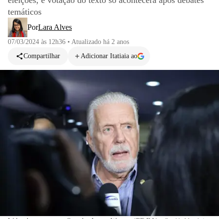
eleições, e votação do texto só acontecerá após debates
temáticos
Por
Lara Alves
07/03/2024 às 12h36
•
Atualizado
há 2 anos
Compartilhar
Adicionar Itatiaia ao