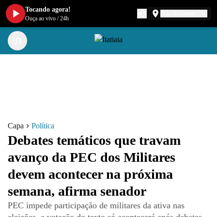
Tocando agora!
Belo Horizonte
Ouça ao vivo
/
24h
Capa
Política
Debates temáticos que travam
avanço da PEC dos Militares
devem acontecer na próxima
semana, afirma senador
PEC impede participação de militares da ativa nas