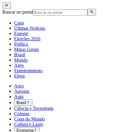
Buscar no portal
Capa
Últimas Notícias
Esporte
Eleições 2026
Política
Minas Gerais
Brasil
Mundo
Agro
Entretenimento
Eloos
Agro
Apostas
Auto
Brasil
Ciência e Tecnologia
Colunas
Copa do Mundo
Cultura e Lazer
Economia