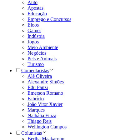
Auto
Apostas
Educação
Emprego e Concursos
Eloos
Games
Indústria
Jogos
Meio Ambiente
Negócios
Pets e Animais
Turismo
Comentaristas
Alê Oliveira
Alexandre Simões
Edu Panzi
Emerson Romano
Fabrício
João Vitor Xavier
Marques
Nathália Fiuza
Thiago Reis
Wellington Campos
Colunistas
Bertha Maakaroun