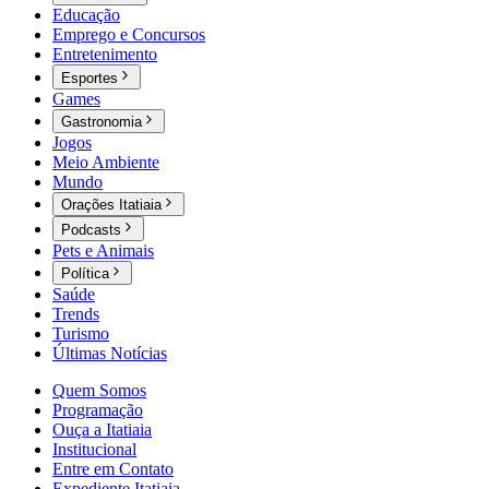
Educação
Emprego e Concursos
Entretenimento
Esportes
Games
Gastronomia
Jogos
Meio Ambiente
Mundo
Orações Itatiaia
Podcasts
Pets e Animais
Política
Saúde
Trends
Turismo
Últimas Notícias
Quem Somos
Programação
Ouça a Itatiaia
Institucional
Entre em Contato
Expediente Itatiaia