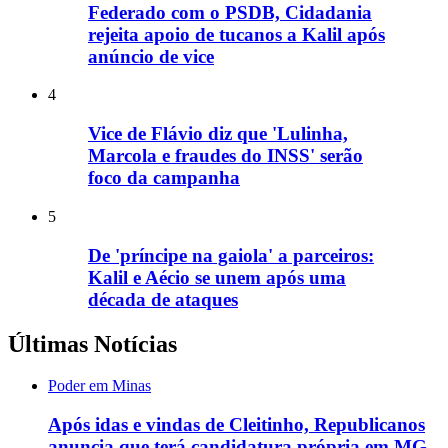
Federado com o PSDB, Cidadania
rejeita apoio de tucanos a Kalil após
anúncio de vice
4
Vice de Flávio diz que 'Lulinha,
Marcola e fraudes do INSS' serão
foco da campanha
5
De 'príncipe na gaiola' a parceiros:
Kalil e Aécio se unem após uma
década de ataques
Últimas Notícias
Poder em Minas
Após idas e vindas de Cleitinho, Republicanos
anuncia que terá candidatura própria em MG