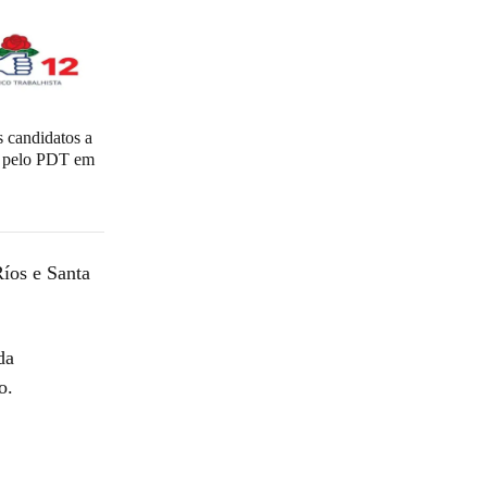
 candidatos a
l pelo PDT em
íos e Santa
da
o.