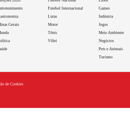
leições 2026
Futebol Nacional
Eloos
ntretenimento
Futebol Internacional
Games
astronomia
Lutas
Indústria
inas Gerais
Motor
Jogos
undo
Tênis
Meio Ambiente
olítica
Vôlei
Negócios
aúde
Pets e Animais
Turismo
tão de Cookies