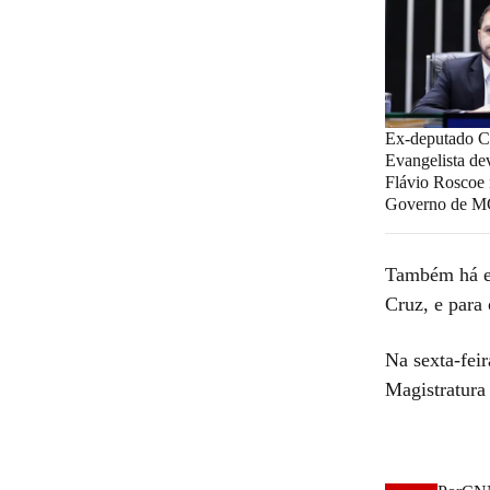
Ex-deputado Ch
Evangelista dev
Flávio Roscoe 
Governo de 
Também há el
Cruz, e para
Na sexta-fei
Magistratura