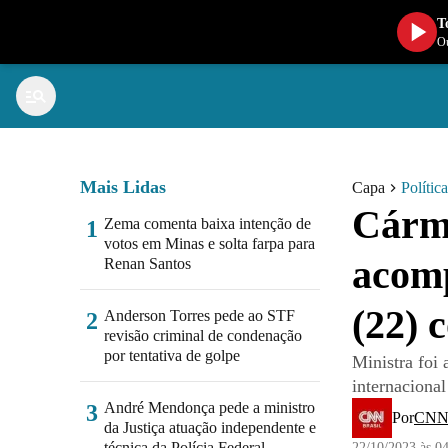
T
Ou
Mais Lidas
Capa
Política
Cárme
Zema comenta baixa intenção de
1
votos em Minas e solta farpa para
acomp
Renan Santos
(22) 
Anderson Torres pede ao STF
2
revisão criminal de condenação
por tentativa de golpe
Ministra foi 
internacional
André Mendonça pede a ministro
3
Por
CNN 
da Justiça atuação independente e
técnica da Polícia Federal
22/10/2023 às 0