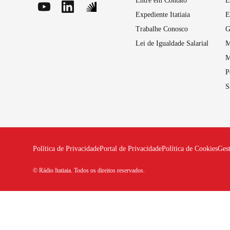
Entre em Contato
E
Expediente Itatiaia
E
Trabalhe Conosco
G
Lei de Igualdade Salarial
M
M
P
S
Política de Privacidade
Portal de Privacidade
Política de Cookies
Ges
© Rádio Itatiaia. Todos os direitos reservados.