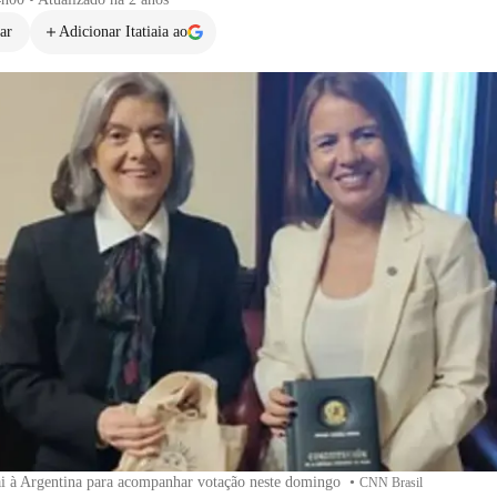
ar
Adicionar Itatiaia ao
i à Argentina para acompanhar votação neste domingo
•
CNN Brasil