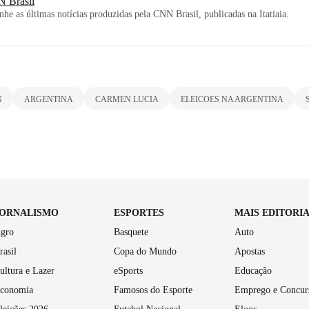
 Brasil
e as últimas notícias produzidas pela CNN Brasil, publicadas na Itatiaia.
N
ARGENTINA
CARMEN LUCIA
ELEICOES NA ARGENTINA
JORNALISMO
ESPORTES
MAIS EDITORI
gro
Basquete
Auto
rasil
Copa do Mundo
Apostas
ultura e Lazer
eSports
Educação
conomia
Famosos do Esporte
Emprego e Concur