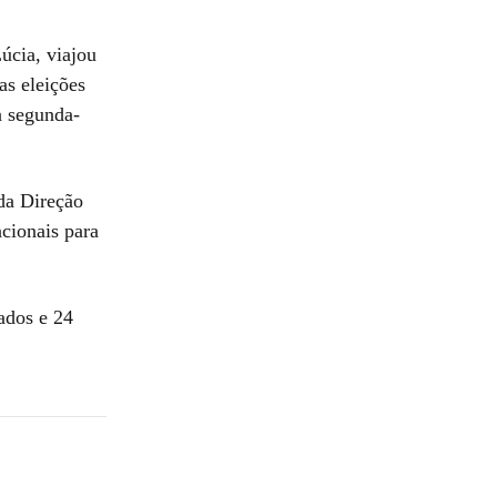
úcia, viajou
as eleições
a segunda-
da Direção
cionais para
ados e 24