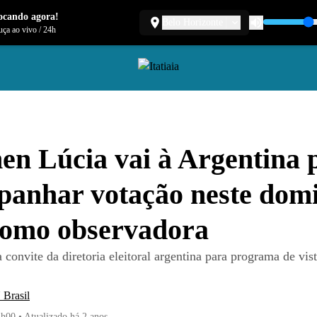
ocando agora!
Belo Horizonte
ça ao vivo
/
24h
n Lúcia vai à Argentina 
anhar votação neste dom
como observadora
a convite da diretoria eleitoral argentina para programa de vist
Brasil
4h00
•
Atualizado
há 2 anos