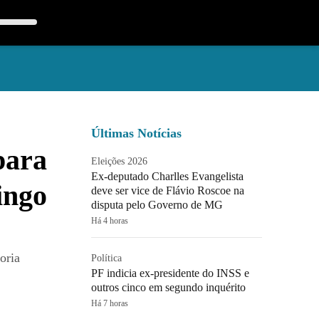
Últimas Notícias
para
Eleições 2026
Ex-deputado Charlles Evangelista
ingo
deve ser vice de Flávio Roscoe na
disputa pelo Governo de MG
Há 4 horas
oria
Política
PF indicia ex-presidente do INSS e
outros cinco em segundo inquérito
Há 7 horas