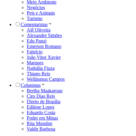
Meio Ambiente
Negócios
Pets e Animais
Turismo
Comentaristas
Alê Oliveira
Alexandre Simões
Edu Panzi
Emerson Romano
Fabrício
João Vitor Xavier
Marques
Nathália Fiuza
Thiago Reis
Wellington Campos
Colunistas
Bertha Maakaroun
Ciro Dias Reis
Direto de Brasília
Edilene Lopes
Eduardo Costa
Poder em Minas
Rita Mundim
Valdir Barbosa