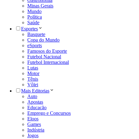
Gastronomia
Minas Gerais
Mundo
Política
Saúde
Esportes
Basquete
Copa do Mundo
eSports
Famosos do Esporte
Futebol Nacional
Futebol Internacional
Lutas
Motor
Tênis
Vôlei
Mais Editorias
Auto
Apostas
Educação
Emprego e Concursos
Eloos
Games
Indústria
Jogos