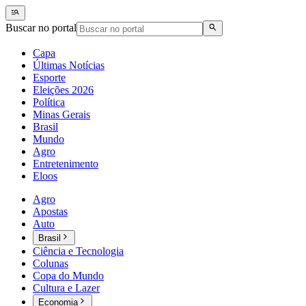
Buscar no portal
Capa
Últimas Notícias
Esporte
Eleições 2026
Política
Minas Gerais
Brasil
Mundo
Agro
Entretenimento
Eloos
Agro
Apostas
Auto
Brasil
Ciência e Tecnologia
Colunas
Copa do Mundo
Cultura e Lazer
Economia