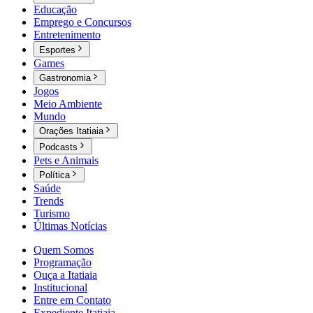
Educação
Emprego e Concursos
Entretenimento
Esportes
Games
Gastronomia
Jogos
Meio Ambiente
Mundo
Orações Itatiaia
Podcasts
Pets e Animais
Política
Saúde
Trends
Turismo
Últimas Notícias
Quem Somos
Programação
Ouça a Itatiaia
Institucional
Entre em Contato
Expediente Itatiaia