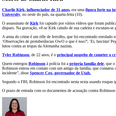
Charlie Kirk, influenciador de 31 anos,
era uma
figura forte na j
University
, no oeste do país, na quarta-feira (10).
O assassinato de
Kirk
foi captado por vários vídeos que foram public
disparo. Na gravação, vê-se Kirk caindo de sua cadeira e escutam-se g
A arma do crime é um rifle de ferrolho, que foi encontrado enrolado
‘Observações de protuberâncias OwO o que é isso?'; ‘Ei, fascista! Pegu
lutou contra as tropas da Alemanha nazista.
Tyler Robinson
, de 22 anos, é o
principal suspeito de cometer o cri
Quem entregou
Robinson
à polícia foi a
própria família dele
, que o
Robinson entrou em contato com um amigo da família, que contatou
incidente”, disse
Spencer Cox, governador de Utah.
Segundo o FBI, Robinson foi encontrado nesta sexta usando roupas i
O prazo de entrada com os documentos de acusação contra Robinson é