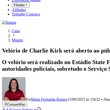
Filiadas
Afiliadas
Trabalhe Conosco
Capa
Mundo
Velório de Charlie Kirk será aberto ao púb
O velório será realizado no Estádio State 
autoridades policiais, sobretudo o Serviço
Por
Maria Fernanda Ramos
15/09/2025 às 15h32
•
Atu
Compartilhar
Adicionar Itatiaia ao