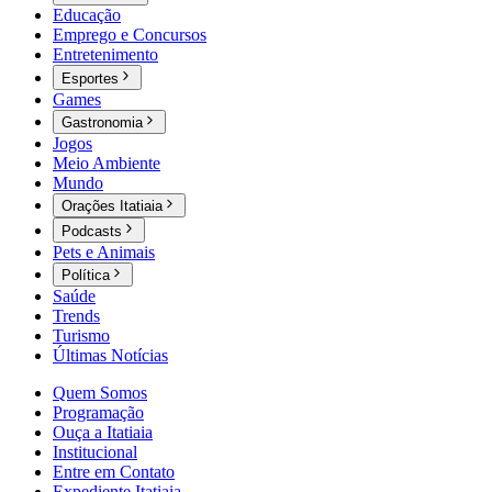
Educação
Emprego e Concursos
Entretenimento
Esportes
Games
Gastronomia
Jogos
Meio Ambiente
Mundo
Orações Itatiaia
Podcasts
Pets e Animais
Política
Saúde
Trends
Turismo
Últimas Notícias
Quem Somos
Programação
Ouça a Itatiaia
Institucional
Entre em Contato
Expediente Itatiaia