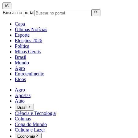
Buscar no portal
Capa
Últimas Notícias
Esporte
Eleições 2026
Política
Minas Gerais
Brasil
Mundo
Agro
Entretenimento
Eloos
Agro
Apostas
Auto
Brasil
Ciência e Tecnologia
Colunas
Copa do Mundo
Cultura e Lazer
Economia