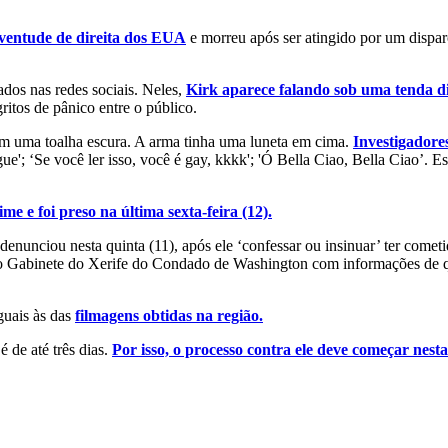
uventude de direita dos EUA
e morreu após ser atingido por um disp
ados nas redes sociais. Neles,
Kirk aparece falando sob uma tenda di
ritos de pânico entre o público.
 em uma toalha escura. A arma tinha uma luneta em cima.
Investigadore
e'; ‘Se você ler isso, você é gay, kkkk'; 'Ó Bella Ciao, Bella Ciao’. Es
me e foi preso na última sexta-feira (12).
 denunciou nesta quinta (11), após ele ‘confessar ou insinuar’ ter comet
 o Gabinete do Xerife do Condado de Washington com informações de q
guais às das
filmagens obtidas na região.
 de até três dias.
Por isso, o processo contra ele deve começar nest