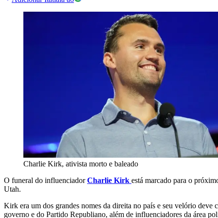
Charlie Kirk, ativista morto e baleado
O funeral do influenciador
Charlie Kirk
está marcado para o próxim
Utah.
Kirk era um dos grandes nomes da direita no país e seu velório deve 
governo e do Partido Republiano, além de influenciadores da área polí