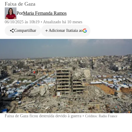
Faixa de Gaza
Por
Maria Fernanda Ramos
06/10/2025 às 10h19
•
Atualizado
há 10 meses
Compartilhar
Adicionar Itatiaia ao
Faixa de Gaza ficou destruída devido à guerra
•
Créditos: Radio France