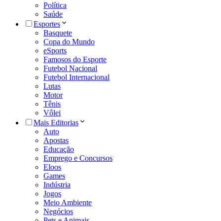
Política
Saúde
Esportes
Basquete
Copa do Mundo
eSports
Famosos do Esporte
Futebol Nacional
Futebol Internacional
Lutas
Motor
Tênis
Vôlei
Mais Editorias
Auto
Apostas
Educação
Emprego e Concursos
Eloos
Games
Indústria
Jogos
Meio Ambiente
Negócios
Pets e Animais