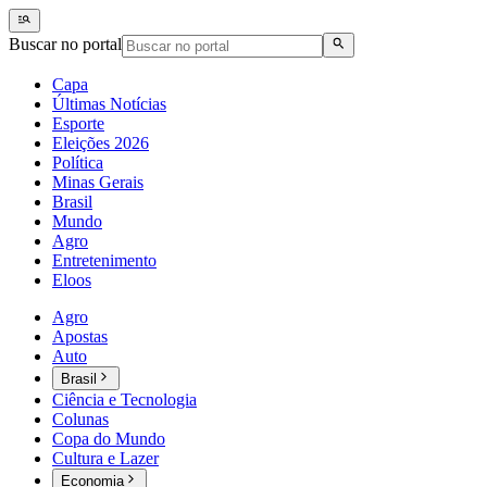
Buscar no portal
Capa
Últimas Notícias
Esporte
Eleições 2026
Política
Minas Gerais
Brasil
Mundo
Agro
Entretenimento
Eloos
Agro
Apostas
Auto
Brasil
Ciência e Tecnologia
Colunas
Copa do Mundo
Cultura e Lazer
Economia