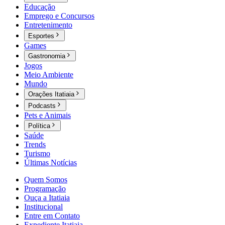
Educação
Emprego e Concursos
Entretenimento
Esportes
Games
Gastronomia
Jogos
Meio Ambiente
Mundo
Orações Itatiaia
Podcasts
Pets e Animais
Política
Saúde
Trends
Turismo
Últimas Notícias
Quem Somos
Programação
Ouça a Itatiaia
Institucional
Entre em Contato
Expediente Itatiaia