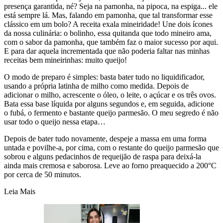
presença garantida, né? Seja na pamonha, na pipoca, na espiga... ele
está sempre lá. Mas, falando em pamonha, que tal transformar esse
clássico em um bolo? A receita exala mineiridade! Une dois ícones
da nossa culinária: o bolinho, essa quitanda que todo mineiro ama,
com o sabor da pamonha, que também faz o maior sucesso por aqui.
E para dar aquela incrementada que não poderia faltar nas minhas
receitas bem mineirinhas: muito queijo!
O modo de preparo é simples: basta bater tudo no liquidificador,
usando a própria latinha de milho como medida. Depois de
adicionar o milho, acrescente o óleo, o leite, o açúcar e os três ovos.
Bata essa base líquida por alguns segundos e, em seguida, adicione
o fubá, o fermento e bastante queijo parmesão. O meu segredo é não
usar todo o queijo nessa etapa…
Depois de bater tudo novamente, despeje a massa em uma forma
untada e povilhe-a, por cima, com o restante do queijo parmesão que
sobrou e alguns pedacinhos de requeijão de raspa para deixá-la
ainda mais cremosa e saborosa. Leve ao forno preaquecido a 200°C
por cerca de 50 minutos.
Leia Mais