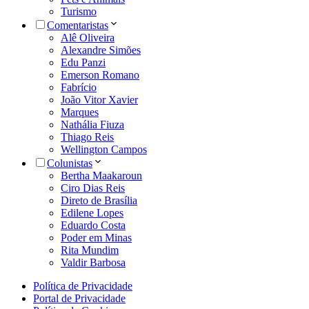
Turismo
Comentaristas
Alê Oliveira
Alexandre Simões
Edu Panzi
Emerson Romano
Fabrício
João Vitor Xavier
Marques
Nathália Fiuza
Thiago Reis
Wellington Campos
Colunistas
Bertha Maakaroun
Ciro Dias Reis
Direto de Brasília
Edilene Lopes
Eduardo Costa
Poder em Minas
Rita Mundim
Valdir Barbosa
Política de Privacidade
Portal de Privacidade