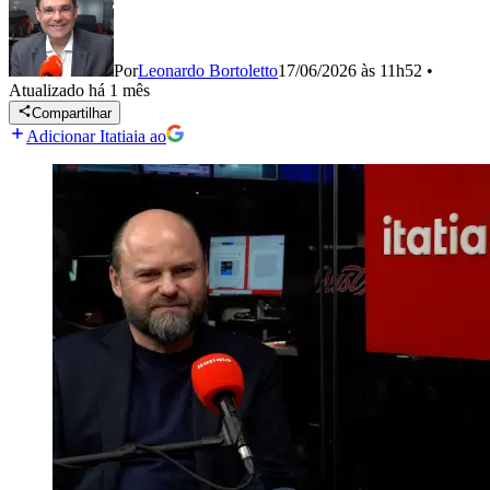
Por
Leonardo Bortoletto
17/06/2026 às 11h52
•
Atualizado
há 1 mês
Compartilhar
Adicionar Itatiaia ao