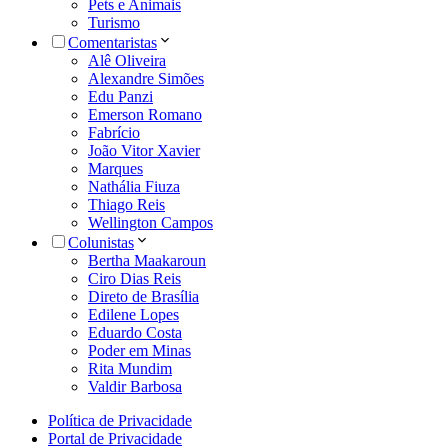
Pets e Animais
Turismo
Comentaristas
Alê Oliveira
Alexandre Simões
Edu Panzi
Emerson Romano
Fabrício
João Vitor Xavier
Marques
Nathália Fiuza
Thiago Reis
Wellington Campos
Colunistas
Bertha Maakaroun
Ciro Dias Reis
Direto de Brasília
Edilene Lopes
Eduardo Costa
Poder em Minas
Rita Mundim
Valdir Barbosa
Política de Privacidade
Portal de Privacidade