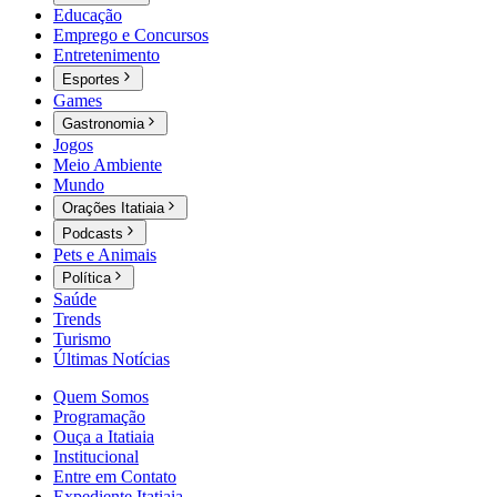
Educação
Emprego e Concursos
Entretenimento
Esportes
Games
Gastronomia
Jogos
Meio Ambiente
Mundo
Orações Itatiaia
Podcasts
Pets e Animais
Política
Saúde
Trends
Turismo
Últimas Notícias
Quem Somos
Programação
Ouça a Itatiaia
Institucional
Entre em Contato
Expediente Itatiaia