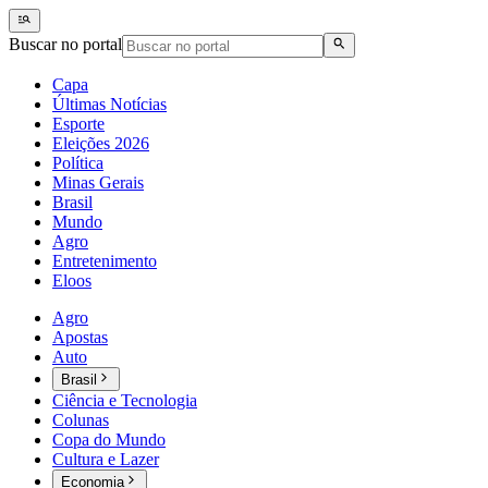
Buscar no portal
Capa
Últimas Notícias
Esporte
Eleições 2026
Política
Minas Gerais
Brasil
Mundo
Agro
Entretenimento
Eloos
Agro
Apostas
Auto
Brasil
Ciência e Tecnologia
Colunas
Copa do Mundo
Cultura e Lazer
Economia