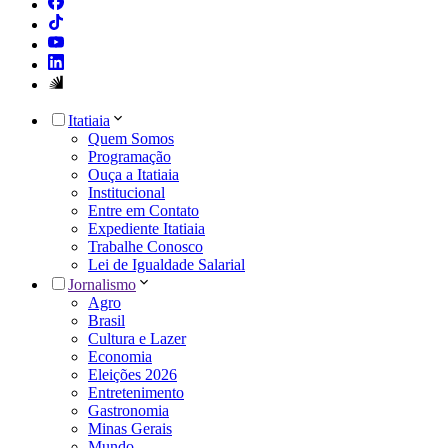
Itatiaia
Quem Somos
Programação
Ouça a Itatiaia
Institucional
Entre em Contato
Expediente Itatiaia
Trabalhe Conosco
Lei de Igualdade Salarial
Jornalismo
Agro
Brasil
Cultura e Lazer
Economia
Eleições 2026
Entretenimento
Gastronomia
Minas Gerais
Mundo