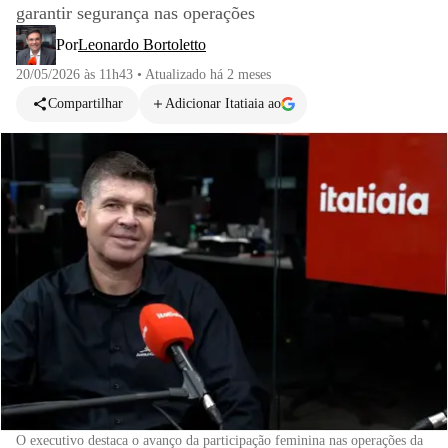
garantir segurança nas operações
Por
Leonardo Bortoletto
20/05/2026 às 11h43
•
Atualizado
há 2 meses
Compartilhar
Adicionar Itatiaia ao
O executivo destaca o avanço da participação feminina nas operações da