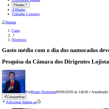
Filiadas
Afiliadas
Trabalhe Conosco
Capa
Negócios
Gasto médio com o dia dos namorados de
Pesquisa da Câmara dos Dirigentes Lojist
Por
Bruno Nogueira
09/06/2026 às 14h36
•
Atualizado
Compartilhar
Adicionar Itatiaia ao