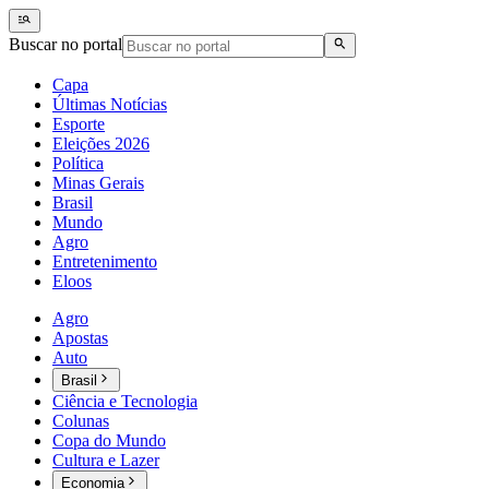
Buscar no portal
Capa
Últimas Notícias
Esporte
Eleições 2026
Política
Minas Gerais
Brasil
Mundo
Agro
Entretenimento
Eloos
Agro
Apostas
Auto
Brasil
Ciência e Tecnologia
Colunas
Copa do Mundo
Cultura e Lazer
Economia