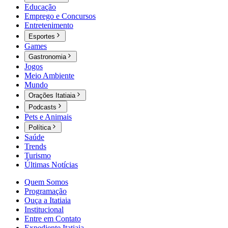
Educação
Emprego e Concursos
Entretenimento
Esportes
Games
Gastronomia
Jogos
Meio Ambiente
Mundo
Orações Itatiaia
Podcasts
Pets e Animais
Política
Saúde
Trends
Turismo
Últimas Notícias
Quem Somos
Programação
Ouça a Itatiaia
Institucional
Entre em Contato
Expediente Itatiaia