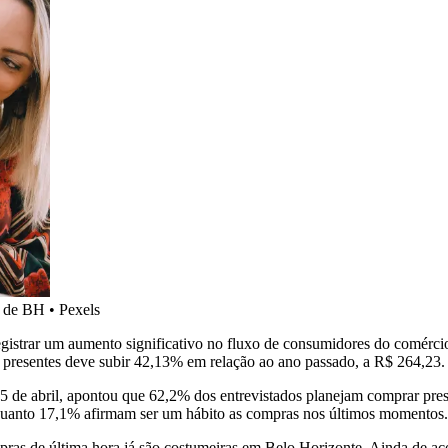
o de BH
•
Pexels
registrar um aumento significativo no fluxo de consumidores do comér
presentes deve subir 42,13% em relação ao ano passado, a R$ 264,23.
5 de abril, apontou que 62,2% dos entrevistados planejam comprar pre
quanto 17,1% afirmam ser um hábito as compras nos últimos momentos.
ras de última hora já são costumeiras em Belo Horizonte. Ainda de 