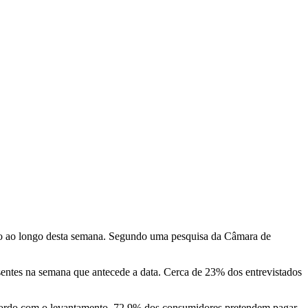
cio ao longo desta semana. Segundo uma pesquisa da Câmara de
sentes na semana que antecede a data. Cerca de 23% dos entrevistados
acordo com o levantamento, 72,9% dos consumidores pretendem pagar