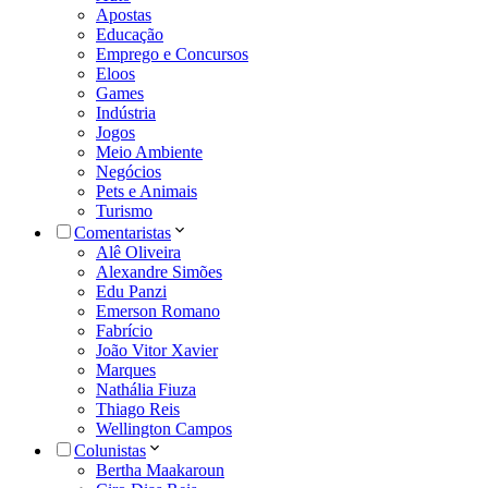
Apostas
Educação
Emprego e Concursos
Eloos
Games
Indústria
Jogos
Meio Ambiente
Negócios
Pets e Animais
Turismo
Comentaristas
Alê Oliveira
Alexandre Simões
Edu Panzi
Emerson Romano
Fabrício
João Vitor Xavier
Marques
Nathália Fiuza
Thiago Reis
Wellington Campos
Colunistas
Bertha Maakaroun