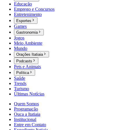
Educação
Emprego e Concursos
Entretenimento
Esportes
Games
Gastronomia
Jogos
Meio Ambiente
Mundo
Orações Itatiaia
Podcasts
Pets e Animais
Política
Saúde
Trends
Turismo
Últimas Notícias
Quem Somos
Programação
Ouça a Itatiaia
Institucional
Entre em Contato
Expediente Itatiaia