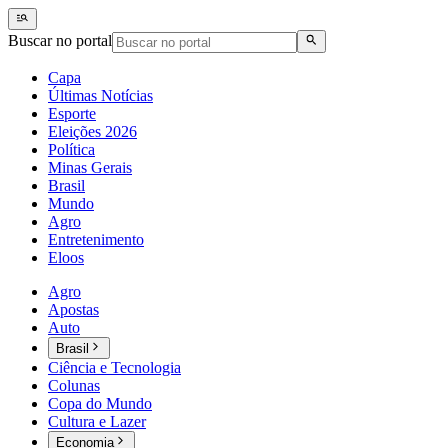
Buscar no portal
Capa
Últimas Notícias
Esporte
Eleições 2026
Política
Minas Gerais
Brasil
Mundo
Agro
Entretenimento
Eloos
Agro
Apostas
Auto
Brasil
Ciência e Tecnologia
Colunas
Copa do Mundo
Cultura e Lazer
Economia