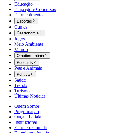
Educação
Emprego e Concursos
Entretenimento
Esportes
Games
Gastronomia
Jogos
Meio Ambiente
Mundo
Orações Itatiaia
Podcasts
Pets e Animais
Política
Saúde
Trends
Turismo
Últimas Notícias
Quem Somos
Programação
Ouça a Itatiaia
Institucional
Entre em Contato
Expediente Itatiaia