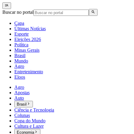
Buscar no portal
Capa
Últimas Notícias
Esporte
Eleições 2026
Política
Minas Gerais
Brasil
Mundo
Agro
Entretenimento
Eloos
Agro
Apostas
Auto
Brasil
Ciência e Tecnologia
Colunas
Copa do Mundo
Cultura e Lazer
Economia