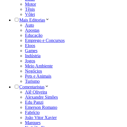
Motor
Tênis
Vôlei
Mais Editorias
Auto
Apostas
Educação
Emprego e Concursos
Eloos
Games
Indústria
Jogos
Meio Ambiente
Negócios
Pets e Animais
Turismo
Comentaristas
Alê Oliveira
Alexandre Simões
Edu Panzi
Emerson Romano
Fabrício
João Vitor Xavier
Marques