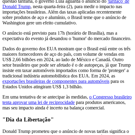
questão tarifária, o governo Lula aguarda o anúncio do
'tarifaço' de
Donald Trump
, nesta quarta-feira (2), para medir o impacto nas
importações brasileiras. Além das taxas aplicadas recentemente
sobre produtos de aço e alumínio, o Brasil teme que o anúncio de
Washington gere um efeito cumulativo.
O anúncio está previsto para 17h (horário de Brasília), mas a
expectativa do evento já desandou o 'humor' do mercado financeiro.
Dados do governo dos EUA mostram que o Brasil está entre os três
maiores fornecedores de aço do país, com volume de vendas em
US$ 2,66 bilhões em 2024, ao lado de México e Canadá. Outro
setor brasileiro que pode ser afetado é o de autopeças, já que Trump
insiste em taxar automóveis importados como forma de 'proteger' a
tradicional indústria automobilística dos EUA. Em 2024, as
exportações brasileiras de componentes para automóveis
para os
Estados Unidos atingiram US$ 1,3 bilhão.
Em uma tentativa de se antecipar às medidas,
o Congresso brasileiro
tenta aprovar uma lei de reciprocidade
para produtos americanos,
mas seu impacto ainda é incerto na balança comercial.
"Dia da Libertação"
Donald Trump prometeu que o anúncio de novas tarifas significa o