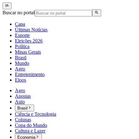
Buscar no portal
Capa
Últimas Notícias
Esporte
Eleições 2026
Política
Minas Gerais
Brasil
Mundo
Agro
Entretenimento
Eloos
Agro
Apostas
Auto
Brasil
Ciência e Tecnologia
Colunas
Copa do Mundo
Cultura e Lazer
Economia