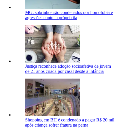
MG: sobrinhos são condenados por homofobia e
agressões contra a própria tia
Justiça reconhece adoção socioafetiva de jovem
de 21 anos criada por casal desde a infância
Shopping em BH é condenado a pagar R$ 20 mil
após criança sofrer fratura na perna