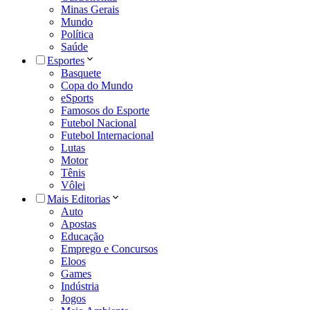
Minas Gerais
Mundo
Política
Saúde
Esportes
Basquete
Copa do Mundo
eSports
Famosos do Esporte
Futebol Nacional
Futebol Internacional
Lutas
Motor
Tênis
Vôlei
Mais Editorias
Auto
Apostas
Educação
Emprego e Concursos
Eloos
Games
Indústria
Jogos