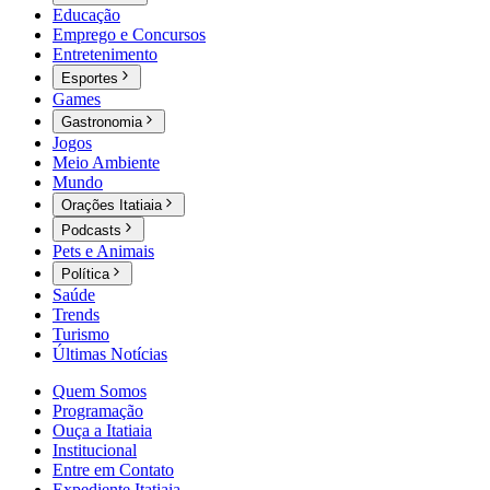
Educação
Emprego e Concursos
Entretenimento
Esportes
Games
Gastronomia
Jogos
Meio Ambiente
Mundo
Orações Itatiaia
Podcasts
Pets e Animais
Política
Saúde
Trends
Turismo
Últimas Notícias
Quem Somos
Programação
Ouça a Itatiaia
Institucional
Entre em Contato
Expediente Itatiaia