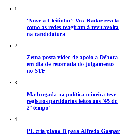
1
‘Novela Cleitinho’: Vox Radar revela
como as redes reagiram à reviravolta
na candidatura
2
Zema posta vídeo de apoio a Débora
em dia de retomada do julgamento
no STF
3
Madrugada na política mineira teve
registros partidários feitos aos '45 do
2º tempo'
4
PL cria plano B para Alfredo Gaspar