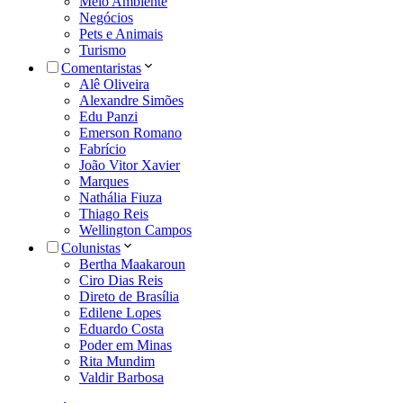
Meio Ambiente
Negócios
Pets e Animais
Turismo
Comentaristas
Alê Oliveira
Alexandre Simões
Edu Panzi
Emerson Romano
Fabrício
João Vitor Xavier
Marques
Nathália Fiuza
Thiago Reis
Wellington Campos
Colunistas
Bertha Maakaroun
Ciro Dias Reis
Direto de Brasília
Edilene Lopes
Eduardo Costa
Poder em Minas
Rita Mundim
Valdir Barbosa