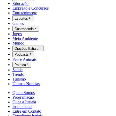
Educação
Emprego e Concursos
Entretenimento
Esportes
Games
Gastronomia
Jogos
Meio Ambiente
Mundo
Orações Itatiaia
Podcasts
Pets e Animais
Política
Saúde
Trends
Turismo
Últimas Notícias
Quem Somos
Programação
Ouça a Itatiaia
Institucional
Entre em Contato
Expediente Itatiaia