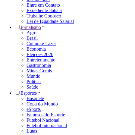
Entre em Contato
Expediente Itatiaia
Trabalhe Conosco
Lei de Igualdade Salarial
Jornalismo
Agro
Brasil
Cultura e Lazer
Economia
Eleições 2026
Entretenimento
Gastronomia
Minas Gerais
Mundo
Política
Saúde
Esportes
Basquete
Copa do Mundo
eSports
Famosos do Esporte
Futebol Nacional
Futebol Internacional
Lutas