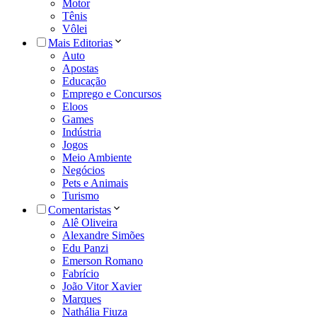
Motor
Tênis
Vôlei
Mais Editorias
Auto
Apostas
Educação
Emprego e Concursos
Eloos
Games
Indústria
Jogos
Meio Ambiente
Negócios
Pets e Animais
Turismo
Comentaristas
Alê Oliveira
Alexandre Simões
Edu Panzi
Emerson Romano
Fabrício
João Vitor Xavier
Marques
Nathália Fiuza