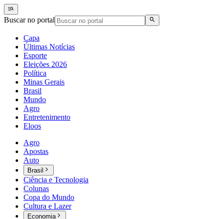
Buscar no portal
Capa
Últimas Notícias
Esporte
Eleições 2026
Política
Minas Gerais
Brasil
Mundo
Agro
Entretenimento
Eloos
Agro
Apostas
Auto
Brasil
Ciência e Tecnologia
Colunas
Copa do Mundo
Cultura e Lazer
Economia