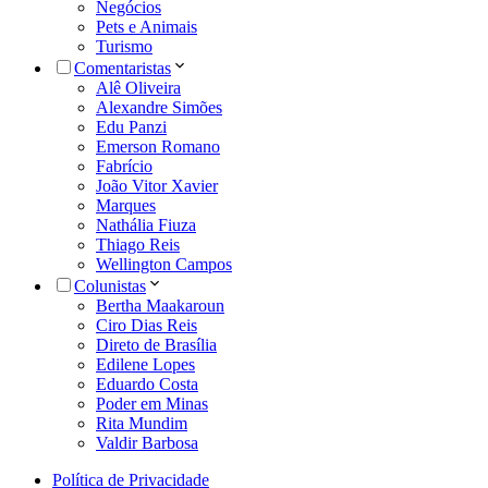
Negócios
Pets e Animais
Turismo
Comentaristas
Alê Oliveira
Alexandre Simões
Edu Panzi
Emerson Romano
Fabrício
João Vitor Xavier
Marques
Nathália Fiuza
Thiago Reis
Wellington Campos
Colunistas
Bertha Maakaroun
Ciro Dias Reis
Direto de Brasília
Edilene Lopes
Eduardo Costa
Poder em Minas
Rita Mundim
Valdir Barbosa
Política de Privacidade