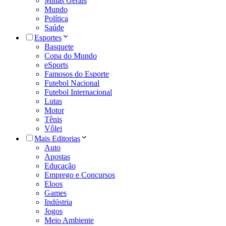
Minas Gerais
Mundo
Política
Saúde
Esportes
Basquete
Copa do Mundo
eSports
Famosos do Esporte
Futebol Nacional
Futebol Internacional
Lutas
Motor
Tênis
Vôlei
Mais Editorias
Auto
Apostas
Educação
Emprego e Concursos
Eloos
Games
Indústria
Jogos
Meio Ambiente