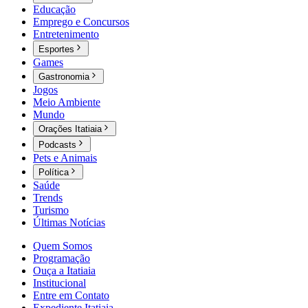
Educação
Emprego e Concursos
Entretenimento
Esportes
Games
Gastronomia
Jogos
Meio Ambiente
Mundo
Orações Itatiaia
Podcasts
Pets e Animais
Política
Saúde
Trends
Turismo
Últimas Notícias
Quem Somos
Programação
Ouça a Itatiaia
Institucional
Entre em Contato
Expediente Itatiaia