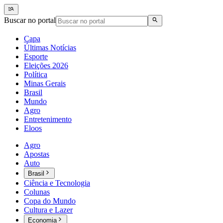
Buscar no portal
Capa
Últimas Notícias
Esporte
Eleições 2026
Política
Minas Gerais
Brasil
Mundo
Agro
Entretenimento
Eloos
Agro
Apostas
Auto
Brasil
Ciência e Tecnologia
Colunas
Copa do Mundo
Cultura e Lazer
Economia