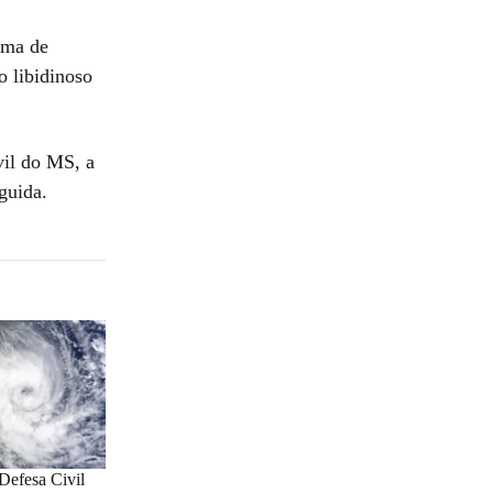
ima de
o libidinoso
vil do MS, a
guida.
Defesa Civil