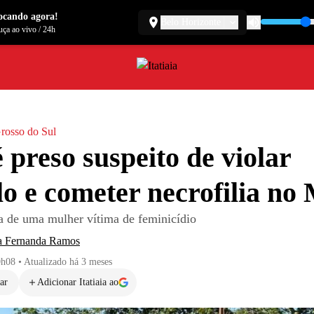
ocando agora!
Belo Horizonte
ça ao vivo
/
24h
rosso do Sul
é preso suspeito de violar
o e cometer necrofilia no
a de uma mulher vítima de feminicídio
a Fernanda Ramos
0h08
•
Atualizado
há 3 meses
ar
Adicionar Itatiaia ao