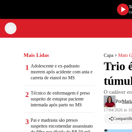
T
Ou
Mais Lidas
Capa
Mato G
Trio 
Adolescente e ex-padrasto
1
morrem após acidente com anta e
túmul
carreta de etanol no MS
O cadáver er
Técnico de enfermagem é preso
2
suspeito de estuprar paciente
Por
Mari
internada após parto no MS
17/04/2026 às 1
Compartilh
Pai e madrasta são presos
3
suspeitos encomendar assassinato
de filho por dívida de R$ 50 mil