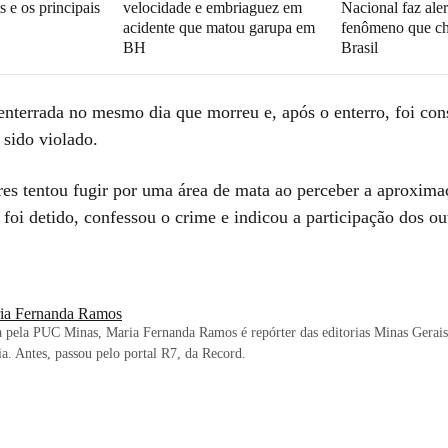
s e os principais
velocidade e embriaguez em
Nacional faz aler
acidente que matou garupa em
fenômeno que ch
BH
Brasil
 enterrada no mesmo dia que morreu e, após o enterro, foi con
 sido violado.
es tentou fugir por uma área de mata ao perceber a aproxima
e foi detido, confessou o crime e indicou a participação dos ou
ia Fernanda Ramos
 pela PUC Minas, Maria Fernanda Ramos é repórter das editorias Minas Gerais
aia. Antes, passou pelo portal R7, da Record.