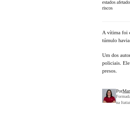
estados afetado
riscos
A vítima foi
túmulo havia
Um dos autor
policiais. El
presos.
Por
Mar
Formada
na Itati