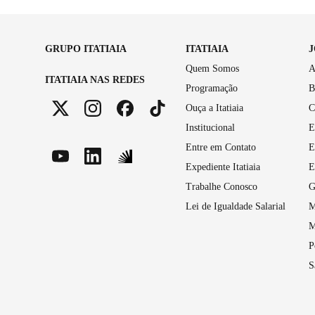
GRUPO ITATIAIA
ITATIAIA
Quem Somos
A
ITATIAIA NAS REDES
Programação
B
Ouça a Itatiaia
C
Institucional
E
Entre em Contato
E
Expediente Itatiaia
E
Trabalhe Conosco
G
Lei de Igualdade Salarial
M
M
P
S