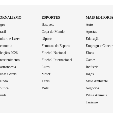
JORNALISMO
ESPORTES
MAIS EDITORI
gro
Basquete
Auto
rasil
Copa do Mundo
Apostas
ultura e Lazer
eSports
Educação
conomia
Famosos do Esporte
Emprego e Concur
leições 2026
Futebol Nacional
Eloos
ntretenimento
Futebol Internacional
Games
astronomia
Lutas
Indústria
inas Gerais
Motor
Jogos
undo
Tênis
Meio Ambiente
olítica
Vôlei
Negócios
aúde
Pets e Animais
Turismo