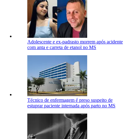
Adolescente e ex-padrasto morrem após acidente
com anta e carreta de etanol no MS
Técnico de enfermagem é preso suspeito de
estuprar paciente internada após parto no MS