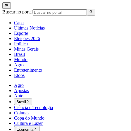
Buscar no portal
Capa
Últimas Notícias
Esporte
Eleições 2026
Política
Minas Gerais
Brasil
Mundo
Agro
Entretenimento
Eloos
Agro
Apostas
Auto
Brasil
Ciência e Tecnologia
Colunas
Copa do Mundo
Cultura e Lazer
Economia