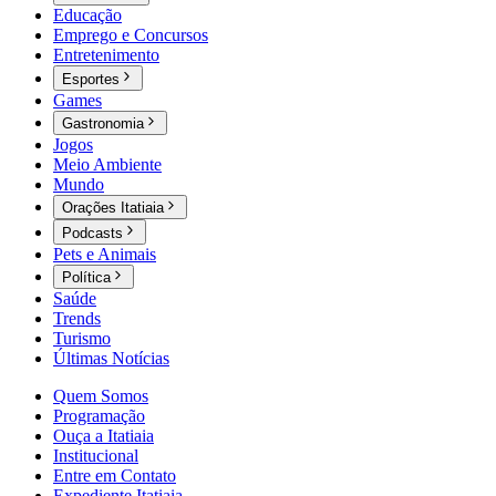
Educação
Emprego e Concursos
Entretenimento
Esportes
Games
Gastronomia
Jogos
Meio Ambiente
Mundo
Orações Itatiaia
Podcasts
Pets e Animais
Política
Saúde
Trends
Turismo
Últimas Notícias
Quem Somos
Programação
Ouça a Itatiaia
Institucional
Entre em Contato
Expediente Itatiaia