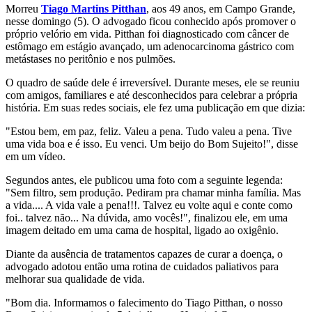
Morreu
Tiago Martins Pitthan
, aos 49 anos, em Campo Grande,
nesse domingo (5). O advogado ficou conhecido após promover o
próprio velório em vida. Pitthan foi diagnosticado com câncer de
estômago em estágio avançado, um adenocarcinoma gástrico com
metástases no peritônio e nos pulmões.
O quadro de saúde dele é irreversível. Durante meses, ele se reuniu
com amigos, familiares e até desconhecidos para celebrar a própria
história. Em suas redes sociais, ele fez uma publicação em que dizia:
"Estou bem, em paz, feliz. Valeu a pena. Tudo valeu a pena. Tive
uma vida boa e é isso. Eu venci. Um beijo do Bom Sujeito!", disse
em um vídeo.
Segundos antes, ele publicou uma foto com a seguinte legenda:
"Sem filtro, sem produção. Pediram pra chamar minha família. Mas
a vida.... A vida vale a pena!!!. Talvez eu volte aqui e conte como
foi.. talvez não... Na dúvida, amo vocês!", finalizou ele, em uma
imagem deitado em uma cama de hospital, ligado ao oxigênio.
Diante da ausência de tratamentos capazes de curar a doença, o
advogado adotou então uma rotina de cuidados paliativos para
melhorar sua qualidade de vida.
"Bom dia. Informamos o falecimento do Tiago Pitthan, o nosso