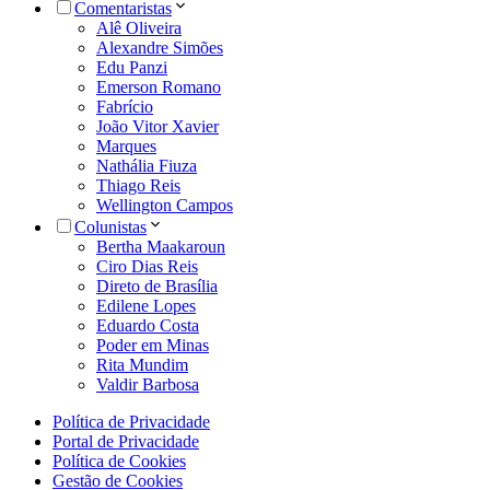
Comentaristas
Alê Oliveira
Alexandre Simões
Edu Panzi
Emerson Romano
Fabrício
João Vitor Xavier
Marques
Nathália Fiuza
Thiago Reis
Wellington Campos
Colunistas
Bertha Maakaroun
Ciro Dias Reis
Direto de Brasília
Edilene Lopes
Eduardo Costa
Poder em Minas
Rita Mundim
Valdir Barbosa
Política de Privacidade
Portal de Privacidade
Política de Cookies
Gestão de Cookies