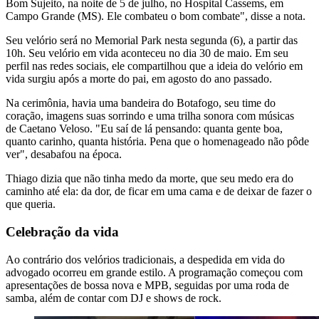
Bom Sujeito, na noite de 5 de julho, no Hospital Cassems, em
Campo Grande (MS). Ele combateu o bom combate", disse a nota.
Seu velório será no Memorial Park nesta segunda (6), a partir das
10h. Seu velório em vida aconteceu no dia 30 de maio. Em seu
perfil nas redes sociais, ele compartilhou que a ideia do velório em
vida surgiu após a morte do pai, em agosto do ano passado.
Na cerimônia, havia uma bandeira do Botafogo, seu time do
coração, imagens suas sorrindo e uma trilha sonora com músicas
de Caetano Veloso. "Eu saí de lá pensando: quanta gente boa,
quanto carinho, quanta história. Pena que o homenageado não pôde
ver", desabafou na época.
Thiago dizia que não tinha medo da morte, que seu medo era do
caminho até ela: da dor, de ficar em uma cama e de deixar de fazer o
que queria.
Celebração da vida
Ao contrário dos velórios tradicionais, a despedida em vida do
advogado ocorreu em grande estilo. A programação começou com
apresentações de bossa nova e MPB, seguidas por uma roda de
samba, além de contar com DJ e shows de rock.