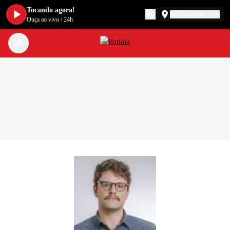
Tocando agora!
Belo Horizonte
Ouça ao vivo
/
24h