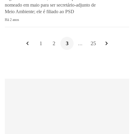
nomeado em maio para ser secretário-adjunto de
Meio Ambiente; ele é filiado ao PSD
Há 2 anos
1
2
3
...
25