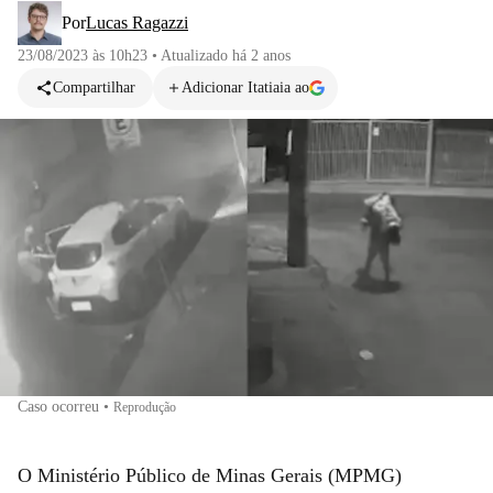
Por
Lucas Ragazzi
23/08/2023 às 10h23
•
Atualizado
há 2 anos
Compartilhar
Adicionar Itatiaia ao
Caso ocorreu
•
Reprodução
O Ministério Público de Minas Gerais (MPMG)