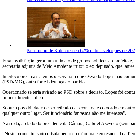
Patrimônio de Kalil cresceu 62% entre as eleições de 20
Essa insatisfação gerou um ultimato de grupos políticos ao prefeito e
secretaria-adjunta de Meio Ambiente irritou o ex-deputado, que, ante
Interlocutores mais atentos observaram que Osvaldo Lopes não comuni
(PSD-MG), outra forte liderança do partido.
Questionado se teria avisado ao PSD sobre a decisão, Lopes foi cont
principalmente", disse.
Sobre a possibilidade de ser retirado da secretaria e colocado em outro
qualquer outro lugar. Ser funcionário fantasma não me interessa".
Na sexta, ao lado do presidente da Câmara, Gabriel Azevedo (sem par
“Neste momento, sinto o isolamento da máquina e em especial da fig