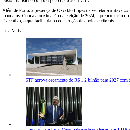
posto insatisfeito com o espaço dado ao "rival".
Além de Porto, a presença de Osvaldo Lopes na secretaria irritava o
mandatos. Com a aproximação da eleição de 2024, a preocupação do tr
Executivo, o que facilitaria na construção de apoios eleitorais.
Leia Mais
STF aprova orçamento de R$ 1,2 bilhão para 2027 com 
Com crítica a Lula, Caiado descarta retaliação aos EUA 