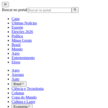
Buscar no portal
Capa
Últimas Notícias
Esporte
Eleições 2026
Política
Minas Gerais
Brasil
Mundo
Agro
Entretenimento
Eloos
Agro
Apostas
Auto
Brasil
Ciência e Tecnologia
Colunas
Copa do Mundo
Cultura e Lazer
Economia