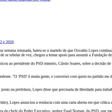
22 e 2026
, na semana retrasada, bateu-se o martelo de que Osvaldo Lopes continu
s de se rebelar de vez, chegou a tentar apoio para assumir a Fundação d
cou ao presidente do PSD mineiro, Cássio Soares, sobre a decisão de 
undente. "O 'PSD' é muita gente, e conversei com quem no partido me d
 posto na prefeitura, Lopes disse que precisaria de liberdade para traba
tido), Lopes anunciou a renúncia com uma carta aberta em que critica 
ura do chefe do Poder Executivo, senhor Fuad Noman, do PSD, que me i