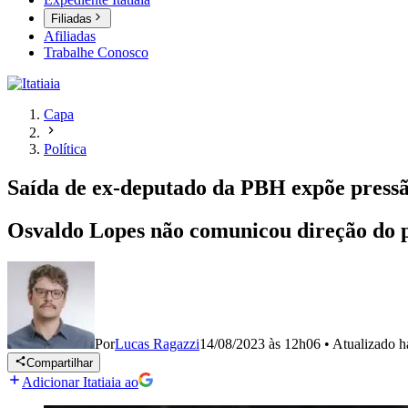
Filiadas
Afiliadas
Trabalhe Conosco
Capa
Política
Saída de ex-deputado da PBH expõe press
Osvaldo Lopes não comunicou direção do p
Por
Lucas Ragazzi
14/08/2023 às 12h06
•
Atualizado
h
Compartilhar
Adicionar Itatiaia ao