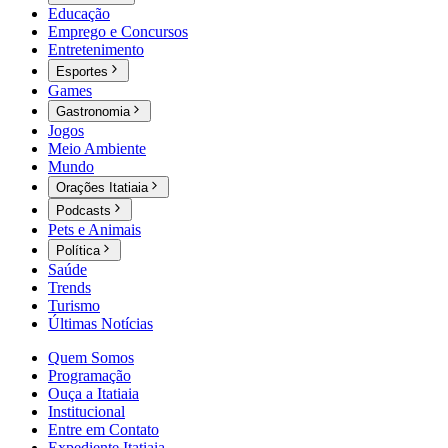
Educação
Emprego e Concursos
Entretenimento
Esportes
Games
Gastronomia
Jogos
Meio Ambiente
Mundo
Orações Itatiaia
Podcasts
Pets e Animais
Política
Saúde
Trends
Turismo
Últimas Notícias
Quem Somos
Programação
Ouça a Itatiaia
Institucional
Entre em Contato
Expediente Itatiaia