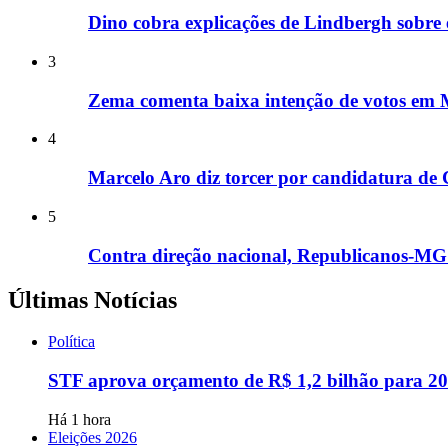
Dino cobra explicações de Lindbergh sobre
3
Zema comenta baixa intenção de votos em M
4
Marcelo Aro diz torcer por candidatura de Cl
5
Contra direção nacional, Republicanos-MG i
Últimas Notícias
Política
STF aprova orçamento de R$ 1,2 bilhão para 2
Há 1 hora
Eleições 2026