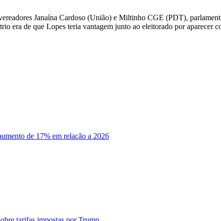
s vereadores Janaína Cardoso (União) e Miltinho CGE (PDT), parlament
io era de que Lopes teria vantagem junto ao eleitorado por aparecer 
aumento de 17% em relação a 2026
sobre tarifas impostas por Trump