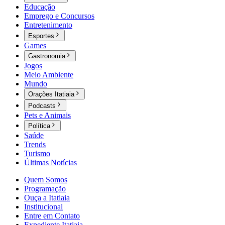
Educação
Emprego e Concursos
Entretenimento
Esportes
Games
Gastronomia
Jogos
Meio Ambiente
Mundo
Orações Itatiaia
Podcasts
Pets e Animais
Política
Saúde
Trends
Turismo
Últimas Notícias
Quem Somos
Programação
Ouça a Itatiaia
Institucional
Entre em Contato
Expediente Itatiaia