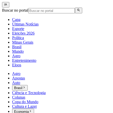
Buscar no portal
Capa
Últimas Notícias
Esporte
Eleições 2026
Política
Minas Gerais
Brasil
Mundo
Agro
Entretenimento
Eloos
Agro
Apostas
Auto
Brasil
Ciência e Tecnologia
Colunas
Copa do Mundo
Cultura e Lazer
Economia