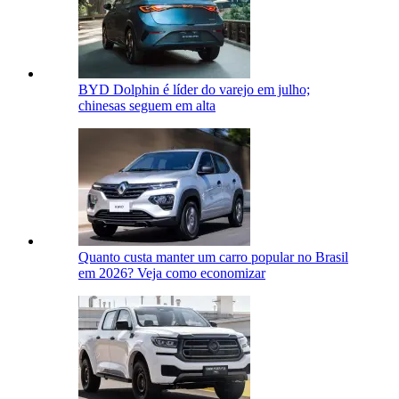
BYD Dolphin é líder do varejo em julho;
chinesas seguem em alta
Quanto custa manter um carro popular no Brasil
em 2026? Veja como economizar