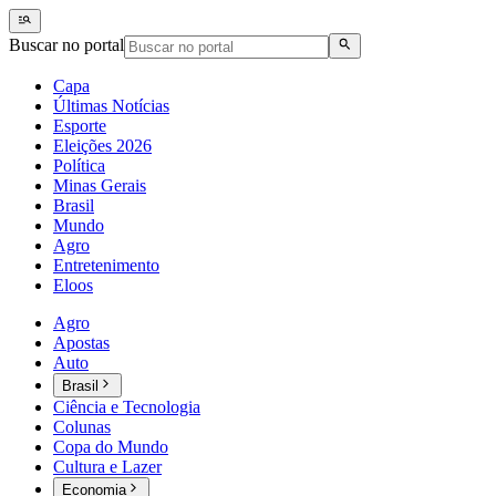
Buscar no portal
Capa
Últimas Notícias
Esporte
Eleições 2026
Política
Minas Gerais
Brasil
Mundo
Agro
Entretenimento
Eloos
Agro
Apostas
Auto
Brasil
Ciência e Tecnologia
Colunas
Copa do Mundo
Cultura e Lazer
Economia