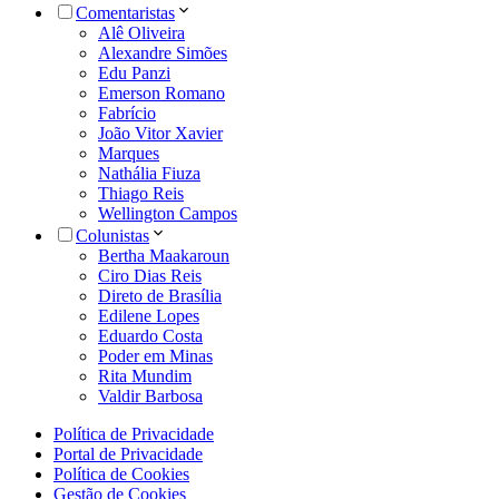
Comentaristas
Alê Oliveira
Alexandre Simões
Edu Panzi
Emerson Romano
Fabrício
João Vitor Xavier
Marques
Nathália Fiuza
Thiago Reis
Wellington Campos
Colunistas
Bertha Maakaroun
Ciro Dias Reis
Direto de Brasília
Edilene Lopes
Eduardo Costa
Poder em Minas
Rita Mundim
Valdir Barbosa
Política de Privacidade
Portal de Privacidade
Política de Cookies
Gestão de Cookies