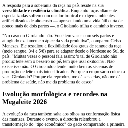
A resposta para a soberania da raça no país reside na sua
versatilidade
e
resiliência climática
. Enquanto raças altamente
especializadas sofrem com o calor tropical e exigem ambientes
artificializados de alto custo — apresentando uma vida útil curta de
pouco mais de dois partos —, o Girolando trilha o caminho inverso.
"No caso do Girolando não. Você tem vacas com seis partos e
atingindo exatamente o ápice da vida produtiva", comparou Celso
Menezes. Ele ressaltou a flexibilidade dos graus de sangue da raça
(meio sangue, 3/4 e 5/8) para se adaptar desde o Nordeste ao Sul do
país: "Muitas vezes o pessoal fala assim: 'o tal de Girolando não
produz leite sem o bezerro no pé, tem que usar oxitocina'. Não
existe isso não. O Girolando atende muito bem os sistemas de
produção de leite mais intensificados. Por que o empresário coloca a
vaca Girolando? Porque ela reproduz, me dá seis crias, não me dá
problema de saúde, não me dá problema de casco".
Evolução morfológica e recordes na
Megaleite 2026
A evolução da raça também salta aos olhos na conformação física
das matrizes. Durante o evento, a diretoria relembrou a
transformação do "tipo econômico" do gado comparando a primeira