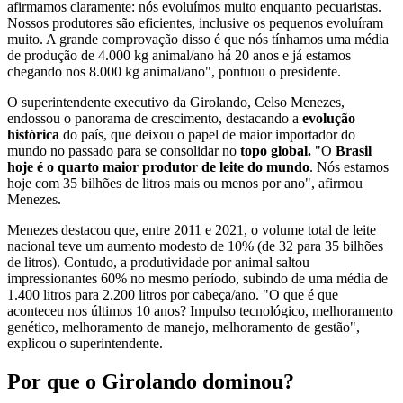
afirmamos claramente: nós evoluímos muito enquanto pecuaristas.
Nossos produtores são eficientes, inclusive os pequenos evoluíram
muito. A grande comprovação disso é que nós tínhamos uma média
de produção de 4.000 kg animal/ano há 20 anos e já estamos
chegando nos 8.000 kg animal/ano", pontuou o presidente.
O superintendente executivo da Girolando, Celso Menezes,
endossou o panorama de crescimento, destacando a
evolução
histórica
do país, que deixou o papel de maior importador do
mundo no passado para se consolidar no
topo global.
"O
Brasil
hoje é o quarto maior produtor de leite do mundo
. Nós estamos
hoje com 35 bilhões de litros mais ou menos por ano", afirmou
Menezes.
Menezes destacou que, entre 2011 e 2021, o volume total de leite
nacional teve um aumento modesto de 10% (de 32 para 35 bilhões
de litros). Contudo, a produtividade por animal saltou
impressionantes 60% no mesmo período, subindo de uma média de
1.400 litros para 2.200 litros por cabeça/ano. "O que é que
aconteceu nos últimos 10 anos? Impulso tecnológico, melhoramento
genético, melhoramento de manejo, melhoramento de gestão",
explicou o superintendente.
Por que o Girolando dominou?