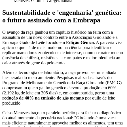
Menezes • Giullia Gurgel/Itatiaia
Sustentabilidade e 'engenharia' genética:
o futuro assinado com a Embrapa
O avanço da raça ganhou um capítulo histórico na feira com a
assinatura de um novo contrato entre a Associação Girolando e a
Embrapa Gado de Leite focado em
Edição Gênica
. A parceria visa
aplicar o que há de mais moderno na ciência para identificar e
replicar marcadores zootécnicos de interesse, como o caráter mocho
(ausência de chifres), resistência a carrapatos e maior tolerância ao
calor através do gene do pelo curto.
Além da tecnologia de laboratório, a raça provou ser uma aliada
inesperada do meio ambiente. Pesquisas realizadas através do
Programa de Melhoramento Genético da Raça Girolando (PMGG)
comprovaram que o ganho genético elevou a produção em 60%
(2.192 kg de leite em 305 dias) e, em contrapartida, gerou uma
redução de 40% na emissão de gás metano
por quilo de leite
produzido.
Celso Menezes traçou o paralelo perfeito para fechar o diagnóstico
do atual momento da pecuária nacional: "Girolando é uma vaca
mais eficiente naturalmente aproveita melhor os alimentos, tem uma