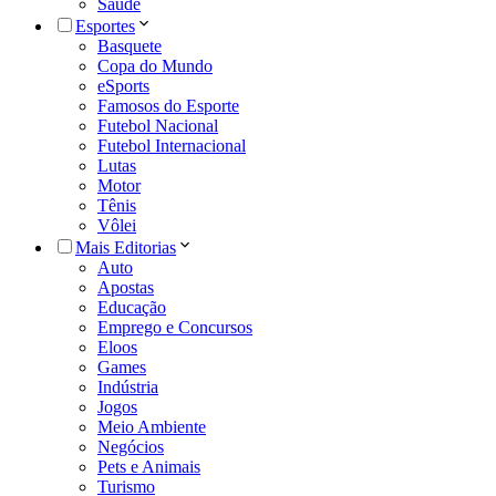
Saúde
Esportes
Basquete
Copa do Mundo
eSports
Famosos do Esporte
Futebol Nacional
Futebol Internacional
Lutas
Motor
Tênis
Vôlei
Mais Editorias
Auto
Apostas
Educação
Emprego e Concursos
Eloos
Games
Indústria
Jogos
Meio Ambiente
Negócios
Pets e Animais
Turismo