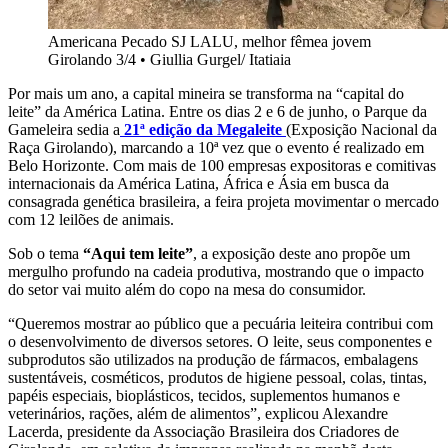
Americana Pecado SJ LALU, melhor fêmea jovem
Girolando 3/4
•
Giullia Gurgel/ Itatiaia
Por mais um ano, a capital mineira se transforma na “capital do
leite” da América Latina. Entre os dias 2 e 6 de junho, o Parque da
Gameleira sedia a
21ª edição da Megaleite
(Exposição Nacional da
Raça Girolando), marcando a 10ª vez que o evento é realizado em
Belo Horizonte. Com mais de 100 empresas expositoras e comitivas
internacionais da América Latina, África e Ásia em busca da
consagrada genética brasileira, a feira projeta movimentar o mercado
com 12 leilões de animais.
Sob o tema
“Aqui tem leite”
, a exposição deste ano propõe um
mergulho profundo na cadeia produtiva, mostrando que o impacto
do setor vai muito além do copo na mesa do consumidor.
“Queremos mostrar ao público que a pecuária leiteira contribui com
o desenvolvimento de diversos setores. O leite, seus componentes e
subprodutos são utilizados na produção de fármacos, embalagens
sustentáveis, cosméticos, produtos de higiene pessoal, colas, tintas,
papéis especiais, bioplásticos, tecidos, suplementos humanos e
veterinários, rações, além de alimentos”, explicou Alexandre
Lacerda, presidente da Associação Brasileira dos Criadores de