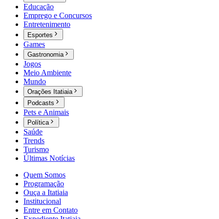
Educação
Emprego e Concursos
Entretenimento
Esportes
Games
Gastronomia
Jogos
Meio Ambiente
Mundo
Orações Itatiaia
Podcasts
Pets e Animais
Política
Saúde
Trends
Turismo
Últimas Notícias
Quem Somos
Programação
Ouça a Itatiaia
Institucional
Entre em Contato
Expediente Itatiaia