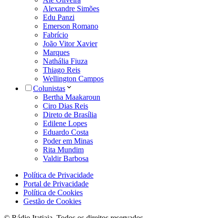
Alexandre Simões
Edu Panzi
Emerson Romano
Fabrício
João Vitor Xavier
Marques
Nathália Fiuza
Thiago Reis
Wellington Campos
Colunistas
Bertha Maakaroun
Ciro Dias Reis
Direto de Brasília
Edilene Lopes
Eduardo Costa
Poder em Minas
Rita Mundim
Valdir Barbosa
Política de Privacidade
Portal de Privacidade
Política de Cookies
Gestão de Cookies
© Rádio Itatiaia. Todos os direitos reservados.