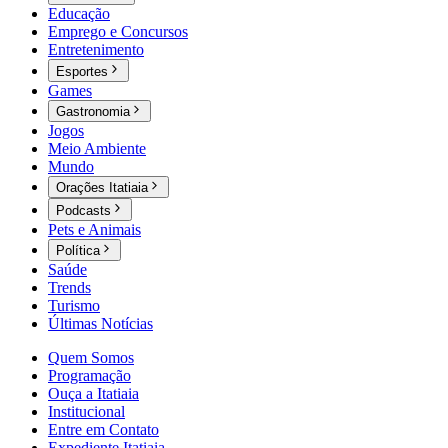
Educação
Emprego e Concursos
Entretenimento
Esportes
Games
Gastronomia
Jogos
Meio Ambiente
Mundo
Orações Itatiaia
Podcasts
Pets e Animais
Política
Saúde
Trends
Turismo
Últimas Notícias
Quem Somos
Programação
Ouça a Itatiaia
Institucional
Entre em Contato
Expediente Itatiaia