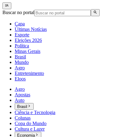
Buscar no portal
Capa
Últimas Notícias
Esporte
Eleições 2026
Política
Minas Gerais
Brasil
Mundo
Agro
Entretenimento
Eloos
Agro
Apostas
Auto
Brasil
Ciência e Tecnologia
Colunas
Copa do Mundo
Cultura e Lazer
Economia