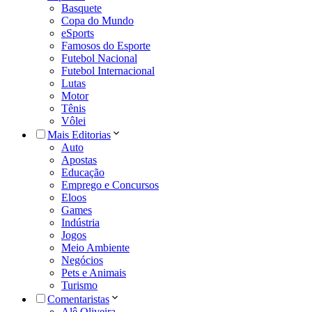
Basquete
Copa do Mundo
eSports
Famosos do Esporte
Futebol Nacional
Futebol Internacional
Lutas
Motor
Tênis
Vôlei
Mais Editorias
Auto
Apostas
Educação
Emprego e Concursos
Eloos
Games
Indústria
Jogos
Meio Ambiente
Negócios
Pets e Animais
Turismo
Comentaristas
Alê Oliveira