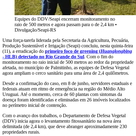
Equipes do DDV/Seapi encerram monitoramento no
raio de 500 metros e agora passam para o de 2,4 km
•
Divulgação/Seapi-RS
Uma força-tarefa liderada pela Secretaria da Agricultura, Pecuária,
Produção Sustentável e Irrigação (Seapi) concluiu, nesta quinta-feira
(11), a erradicação do
primeiro foco de greening (
Huanglongbing
- HLB) detectado no Rio Grande do Sul
. Com o fim do
monitoramento no raio inicial de 500 metros ao redor da propriedade
afetada, no município de Palmitinho, as equipes de Defesa Vegetal
agora ampliam o cerco sanitário para uma área de 2,4 quilômetros.
Desde a confirmação do caso, em 8 de junho, servidores estaduais e
federais atuam em ritmo de emergência na região do Médio Alto
Uruguai. Até o momento, cerca de 60 plantas com sintomas da
doença foram identificadas e eliminadas em 26 imóveis localizados
no perímetro inicial de contenção.
Com o avanço dos trabalhos, o Departamento de Defesa Vegetal
(DDV) inicia agora o levantamento fitossanitário na nova área
delimitada (de 2,4 km), que deve abranger aproximadamente 230
propriedades rurais.