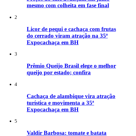
mesmo com colheita em fase final
2
Licor de pequi e cachaça com frutas
do cerrado viram atração na 35ª
Expocachaça em BH
3
Prêmio Queijo Brasil elege o melhor
queijo por estado; confira
4
Cachaça de alambique vira atração
turística e movimenta a 35ª
Expocachaça em BH
5
Valdir Barbosa: tomate e batata