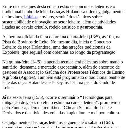
Entre os destaques desta edição estão os concursos leiteiros e o
tradicional banho de leite das raças Holandesa e Jersey, julgamentos
de bovinos,
búfalos
e ovinos, seminários técnicos sobre
sustentabilidade e inovação no setor leiteiro, além de atividades
ligadas ao cavalo crioulo, rodeio artístico e gastronomia.
A abertura oficial da feira ocorre na quarta-feira (13/5), às 10h, na
Pista de Bovinos de Leite. No mesmo dia, inicia o Concurso
Leiteiro da raça Holandesa, uma das atrações tradicionais da
Expoleite, que seguirá com ordenhas ao longo da programação.
Na quinta-feira (14/5), a agenda técnica terá palestras sobre manejo
sanitário, desmama e mercado agropecuário, além do encontro de
gestores da Associação Gaúcha dos Professores Técnicos de Ensino
Agrícola (Agptea). Também está programado o tradicional banho de
leite das raças Holandesa e Jersey, às 17h, na pista do Gado de
Leite.
Já na sexta-feira (15/5), ocorre o seminário “Tecnologias para
mitigação de gases do efeito estufa na cadeia leiteira”, promovido
pelo Fundesa, além da reunião da Câmara Setorial do Leite e
Derivados e de atividades voltadas à apicultura e meliponicultura.
Os julgamentos das raças leiteiras seguem até o sábado (16/5),
quando também serão realizadas provas e apresentações das raças