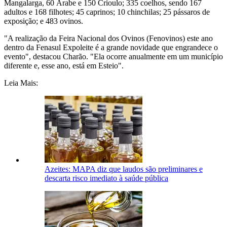
Mangalarga, 60 Árabe e 150 Crioulo; 335 coelhos, sendo 167
adultos e 168 filhotes; 45 caprinos; 10 chinchilas; 25 pássaros de
exposição; e 483 ovinos.
"A realização da Feira Nacional dos Ovinos (Fenovinos) este ano
dentro da Fenasul Expoleite é a grande novidade que engrandece o
evento", destacou Charão. "Ela ocorre anualmente em um município
diferente e, esse ano, está em Esteio".
Leia Mais:
Azeites: MAPA diz que laudos são preliminares e
descarta risco imediato à saúde pública