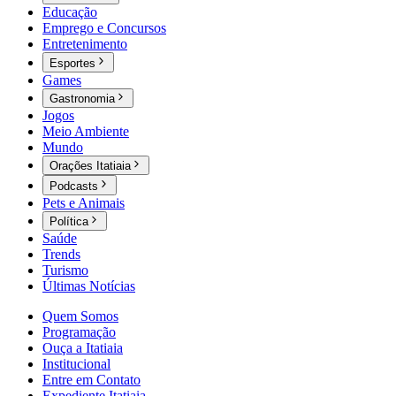
Educação
Emprego e Concursos
Entretenimento
Esportes
Games
Gastronomia
Jogos
Meio Ambiente
Mundo
Orações Itatiaia
Podcasts
Pets e Animais
Política
Saúde
Trends
Turismo
Últimas Notícias
Quem Somos
Programação
Ouça a Itatiaia
Institucional
Entre em Contato
Expediente Itatiaia