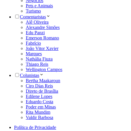
Negócios
Pets e Animais
Turismo
Comentaristas
Alê Oliveira
Alexandre Simões
Edu Panzi
Emerson Romano
Fabrício
João Vitor Xavier
Marques
Nathália Fiuza
Thiago Reis
Wellington Campos
Colunistas
Bertha Maakaroun
Ciro Dias Reis
Direto de Brasília
Edilene Lopes
Eduardo Costa
Poder em Minas
Rita Mundim
Valdir Barbosa
Política de Privacidade