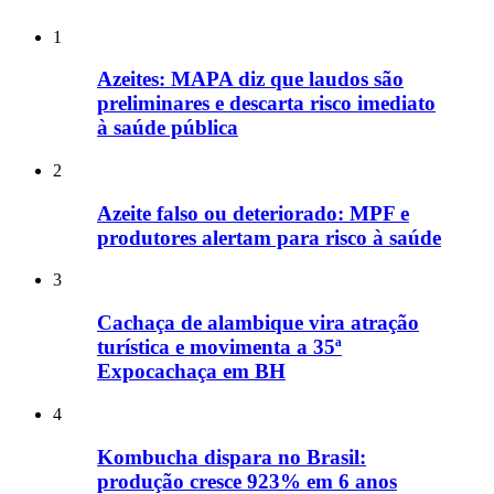
1
Azeites: MAPA diz que laudos são
preliminares e descarta risco imediato
à saúde pública
2
Azeite falso ou deteriorado: MPF e
produtores alertam para risco à saúde
3
Cachaça de alambique vira atração
turística e movimenta a 35ª
Expocachaça em BH
4
Kombucha dispara no Brasil:
produção cresce 923% em 6 anos