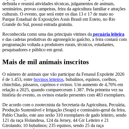
definida e reunirá atividades técnicas, julgamentos de animais,
seminários, provas campeiras, feira da agricultura familiar e atrações
culturais. O evento, que será entre os dias 13 e 17 de maio no
Parque Estadual de Exposições Assis Brasil em Esteio, no Rio
Grande do Sul, possui entrada gratuita.
Reconhecida como uma das principais vitrines da
pecuária leiteira
e das cadeias produtivas do agronegócio gaúcho, a feira contará com
programação voltada a produtores rurais, técnicos, estudantes,
pesquisadores e público em geral.
Mais de mil animais inscritos
O número de animais que vão participar da Fenasul Expoleite 2026
é de 1.453, entre
bovinos leiteiros
, bubalinos, equinos, coelhos,
chinchilas, pássaros, caprinos e ovinos. Um aumento de 4,76% em
relação a 2025, quando compareceram 1.387. Pela primeira vez na
história do evento, os ovinos estarão presentes com 483 exemplares.
De acordo com o zootecnista da Secretaria da Agricultura, Pecuária,
Produção Sustentável e Irrigação (Seapi) e comissário-geral da feira,
Pablo Charão, este ano serão 310 exemplares de gado leiteiro, sendo
121 da raça Holandesa, 124 da Jersey, 44 Gir Leiteiro e 21
Girolando; 10 bubalinos; 235 equinos, sendo 25 da raça