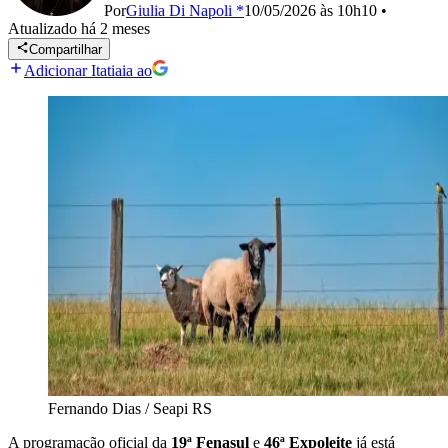
Por
Giulia Di Napoli *
10/05/2026 às 10h10
•
Atualizado
há 2 meses
Compartilhar
Adicionar Itatiaia ao
Fernando Dias / Seapi RS
A programação oficial da
19ª Fenasul
e
46ª Expoleite
já está