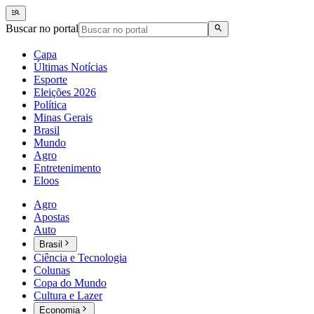
Buscar no portal
Capa
Últimas Notícias
Esporte
Eleições 2026
Política
Minas Gerais
Brasil
Mundo
Agro
Entretenimento
Eloos
Agro
Apostas
Auto
Brasil
Ciência e Tecnologia
Colunas
Copa do Mundo
Cultura e Lazer
Economia