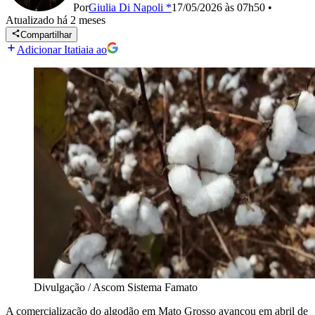
Por
Giulia Di Napoli *
17/05/2026 às 07h50
•
Atualizado
há 2 meses
Compartilhar
Adicionar Itatiaia ao
Divulgação / Ascom Sistema Famato
A comercialização do algodão em Mato Grosso avançou em abril de