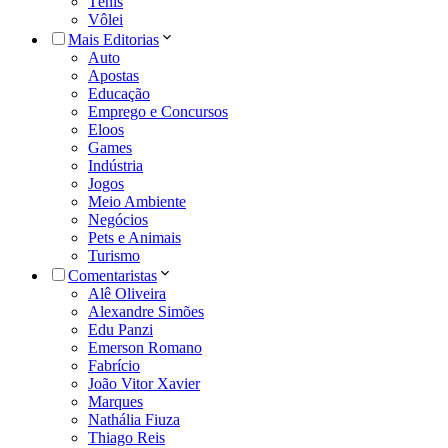
Tênis
Vôlei
Mais Editorias
Auto
Apostas
Educação
Emprego e Concursos
Eloos
Games
Indústria
Jogos
Meio Ambiente
Negócios
Pets e Animais
Turismo
Comentaristas
Alê Oliveira
Alexandre Simões
Edu Panzi
Emerson Romano
Fabrício
João Vitor Xavier
Marques
Nathália Fiuza
Thiago Reis