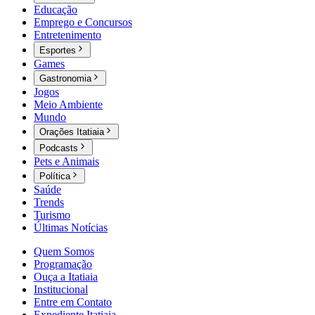
Educação
Emprego e Concursos
Entretenimento
Esportes
Games
Gastronomia
Jogos
Meio Ambiente
Mundo
Orações Itatiaia
Podcasts
Pets e Animais
Política
Saúde
Trends
Turismo
Últimas Notícias
Quem Somos
Programação
Ouça a Itatiaia
Institucional
Entre em Contato
Expediente Itatiaia