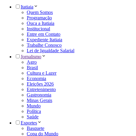
Itatiaia
Quem Somos
Programação
Ouça a Itatiaia
Institucional
Entre em Contato
Expediente Itatiaia
Trabalhe Conosco
Lei de Igualdade Salarial
Jornalismo
Agro
Brasil
Cultura e Lazer
Economia
Eleições 2026
Entretenimento
Gastronomia
Minas Gerais
Mundo
Política
Saúde
Esportes
Basquete
Copa do Mundo