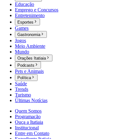
Educação
Emprego e Concursos
Entretenimento
Esportes
Games
Gastronomia
Jogos
Meio Ambiente
Mundo
Orações Itatiaia
Podcasts
Pets e Animais
Política
Saúde
Trends
Turismo
Últimas Notícias
Quem Somos
Programação
Ouça a Itatiaia
Institucional
Entre em Contato
Expediente Itatiaia