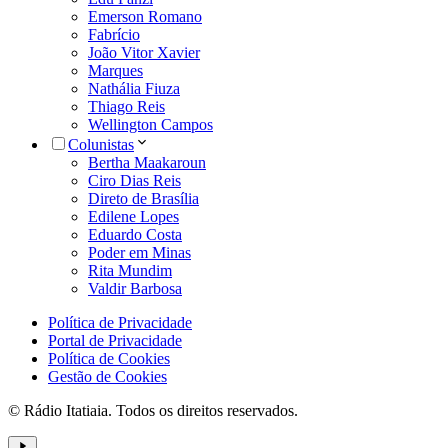
Emerson Romano
Fabrício
João Vitor Xavier
Marques
Nathália Fiuza
Thiago Reis
Wellington Campos
Colunistas
Bertha Maakaroun
Ciro Dias Reis
Direto de Brasília
Edilene Lopes
Eduardo Costa
Poder em Minas
Rita Mundim
Valdir Barbosa
Política de Privacidade
Portal de Privacidade
Política de Cookies
Gestão de Cookies
© Rádio Itatiaia. Todos os direitos reservados.