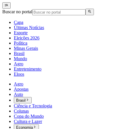
Buscar no portal
Capa
Últimas Notícias
Esporte
Eleições 2026
Política
Minas Gerais
Brasil
Mundo
Agro
Entretenimento
Eloos
Agro
Apostas
Auto
Brasil
Ciência e Tecnologia
Colunas
Copa do Mundo
Cultura e Lazer
Economia