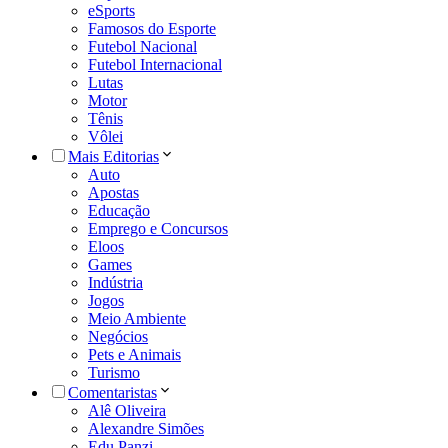
eSports
Famosos do Esporte
Futebol Nacional
Futebol Internacional
Lutas
Motor
Tênis
Vôlei
Mais Editorias
Auto
Apostas
Educação
Emprego e Concursos
Eloos
Games
Indústria
Jogos
Meio Ambiente
Negócios
Pets e Animais
Turismo
Comentaristas
Alê Oliveira
Alexandre Simões
Edu Panzi