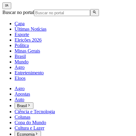
Buscar no portal
Capa
Últimas Notícias
Esporte
Eleições 2026
Política
Minas Gerais
Brasil
Mundo
Agro
Entretenimento
Eloos
Agro
Apostas
Auto
Brasil
Ciência e Tecnologia
Colunas
Copa do Mundo
Cultura e Lazer
Economia