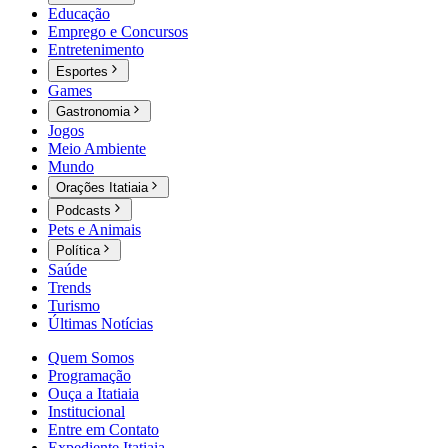
Educação
Emprego e Concursos
Entretenimento
Esportes
Games
Gastronomia
Jogos
Meio Ambiente
Mundo
Orações Itatiaia
Podcasts
Pets e Animais
Política
Saúde
Trends
Turismo
Últimas Notícias
Quem Somos
Programação
Ouça a Itatiaia
Institucional
Entre em Contato
Expediente Itatiaia