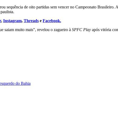
cerrou sequência de oito partidas sem vencer no Campeonato Brasileiro
paulista.
r
,
Instagram
,
Threads
e
Facebook.
ue saiam muito mais", revelou o zagueiro à
SPFC Play
após vitória con
-esquerdo do Bahia