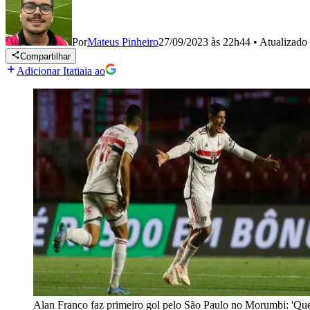
Por
Mateus Pinheiro
27/09/2023 às 22h44
•
Atualizado
Compartilhar
Adicionar Itatiaia ao
Alan Franco faz primeiro gol pelo São Paulo no Morumbi: 'Que