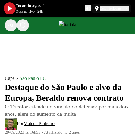
Tocando agora!
Belo Horizonte
Ouça ao vivo
/
24h
Capa
São Paulo FC
Destaque do São Paulo e alvo da
Europa, Beraldo renova contrato
O Tricolor estendeu o vínculo do defensor por mais dois
anos, além do aumento da multa
Por
Mateus Pinheiro
29/09/2023 às 16h55
•
Atualizado
há 2 anos