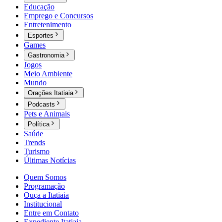
Educação
Emprego e Concursos
Entretenimento
Esportes
Games
Gastronomia
Jogos
Meio Ambiente
Mundo
Orações Itatiaia
Podcasts
Pets e Animais
Política
Saúde
Trends
Turismo
Últimas Notícias
Quem Somos
Programação
Ouça a Itatiaia
Institucional
Entre em Contato
Expediente Itatiaia