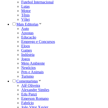
Futebol Internacional
Lutas
Motor
Tênis
Vôlei
Mais Editorias
Auto
Apostas
Educação
Emprego e Concursos
Eloos
Games
Indústria
Jogos
Meio Ambiente
Negócios
Pets e Animais
Turismo
Comentaristas
Alê Oliveira
Alexandre Simões
Edu Panzi
Emerson Romano
Fabrício
João Vitor Xavier