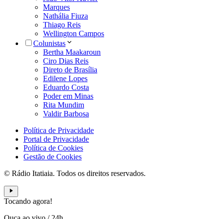
Marques
Nathália Fiuza
Thiago Reis
Wellington Campos
Colunistas
Bertha Maakaroun
Ciro Dias Reis
Direto de Brasília
Edilene Lopes
Eduardo Costa
Poder em Minas
Rita Mundim
Valdir Barbosa
Política de Privacidade
Portal de Privacidade
Política de Cookies
Gestão de Cookies
© Rádio Itatiaia. Todos os direitos reservados.
Tocando agora!
Ouça ao vivo
/
24h