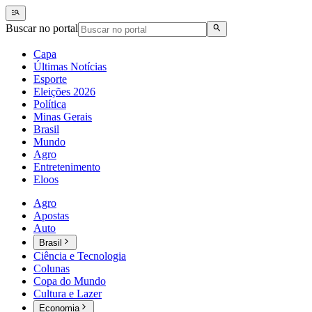
Buscar no portal
Capa
Últimas Notícias
Esporte
Eleições 2026
Política
Minas Gerais
Brasil
Mundo
Agro
Entretenimento
Eloos
Agro
Apostas
Auto
Brasil
Ciência e Tecnologia
Colunas
Copa do Mundo
Cultura e Lazer
Economia