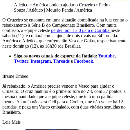
Atlético e América podem ajudar o Cruzeiro
•
Pedro
Souza / Atlético | Mourão Panda / América
O Cruzeiro se encontra em uma situação complicada na luta contra o
rebaixamento à Série B do Campeonato Brasileiro. Com muita
confusão, a equipe celeste
perdeu por 1 a 0 para o Coritiba
neste
sábado (11), e contará com a ajuda de dois rivais na 34ª rodada:
América e Atlético, que enfrentarão Vasco e Goiás, respectivamente,
neste domingo (12), às 18h30 (de Brasília).
Siga os novos canais de esporte da Itatiaia:
Youtube
,
Twitter
,
Instagram
,
Threads
e
Facebook.
Iframe Embed
Já rebaixado, o América precisa vencer o Vasco para ajudar o
Cruzeiro. O cruz-maltino é o primeiro fora do Z4, com 37 pontos, a
mesma quantidade que a equipe celeste, que terá uma partida a
menos. A tarefa não será fácil para o Coelho, que não vence há 12
partidas, e pega um Vasco embalado, com duas vitórias seguidas no
Brasileiro.
Leia Mais