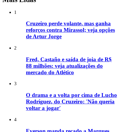
1
Cruzeiro perde volante, mas ganha
reforços contra Mirassol; veja opções
de Artur Jorge
2
Fred, Castaño e saída de joia de R$
88 milhões: veja atualizações do
mercado do Atlético
3
O drama e a volta por cima de Lucho
Rodríguez, do Cruzeiro: 'Não queria
voltar a jogar'
4
Everson manda recado a Marques