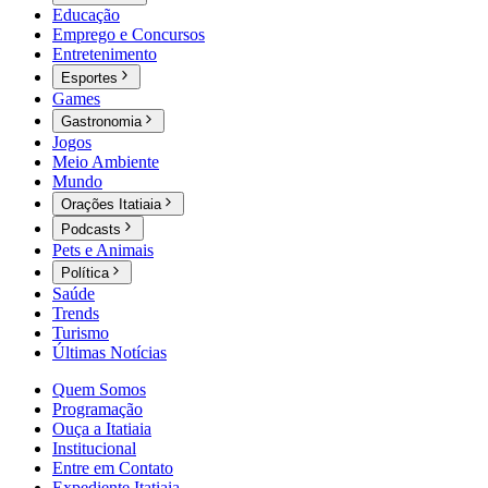
Educação
Emprego e Concursos
Entretenimento
Esportes
Games
Gastronomia
Jogos
Meio Ambiente
Mundo
Orações Itatiaia
Podcasts
Pets e Animais
Política
Saúde
Trends
Turismo
Últimas Notícias
Quem Somos
Programação
Ouça a Itatiaia
Institucional
Entre em Contato
Expediente Itatiaia