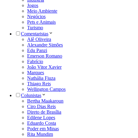
Jogos
Meio Ambiente
Negócios
Pets e Animais
Turismo
Comentaristas
Alê Oliveira
Alexandre Simões
Edu Panzi
Emerson Romano
Fabrício
João Vitor Xavier
Marques
Nathália Fiuza
Thiago Reis
Wellington Campos
Colunistas
Bertha Maakaroun
Ciro Dias Reis
Direto de Brasília
Edilene Lopes
Eduardo Costa
Poder em Minas
Rita Mundim