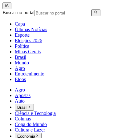
Buscar no portal
Capa
Últimas Notícias
Esporte
Eleições 2026
Política
Minas Gerais
Brasil
Mundo
Agro
Entretenimento
Eloos
Agro
Apostas
Auto
Brasil
Ciência e Tecnologia
Colunas
Copa do Mundo
Cultura e Lazer
Economia