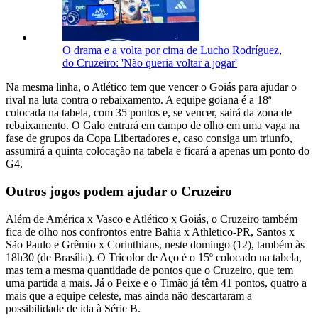
O drama e a volta por cima de Lucho Rodríguez,
do Cruzeiro: 'Não queria voltar a jogar'
Na mesma linha, o Atlético tem que vencer o Goiás para ajudar o
rival na luta contra o rebaixamento. A equipe goiana é a 18ª
colocada na tabela, com 35 pontos e, se vencer, sairá da zona de
rebaixamento. O Galo entrará em campo de olho em uma vaga na
fase de grupos da Copa Libertadores e, caso consiga um triunfo,
assumirá a quinta colocação na tabela e ficará a apenas um ponto do
G4.
Outros jogos podem ajudar o Cruzeiro
Além de América x Vasco e Atlético x Goiás, o Cruzeiro também
fica de olho nos confrontos entre Bahia x Athletico-PR, Santos x
São Paulo e Grêmio x Corinthians, neste domingo (12), também às
18h30 (de Brasília). O Tricolor de Aço é o 15º colocado na tabela,
mas tem a mesma quantidade de pontos que o Cruzeiro, que tem
uma partida a mais. Já o Peixe e o Timão já têm 41 pontos, quatro a
mais que a equipe celeste, mas ainda não descartaram a
possibilidade de ida à Série B.