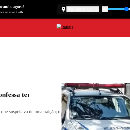
ocando agora!
Belo Horizonte
ça ao vivo
/
24h
nfessa ter
 que suspeitava de uma traição; o