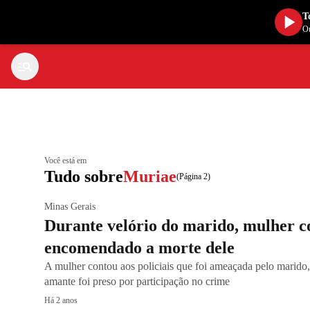
T
Ou
Você está em
Tudo sobre
Muriae
(Página 2)
Minas Gerais
Durante velório do marido, mulher co
encomendado a morte dele
A mulher contou aos policiais que foi ameaçada pelo marido,
amante foi preso por participação no crime
Há 2 anos