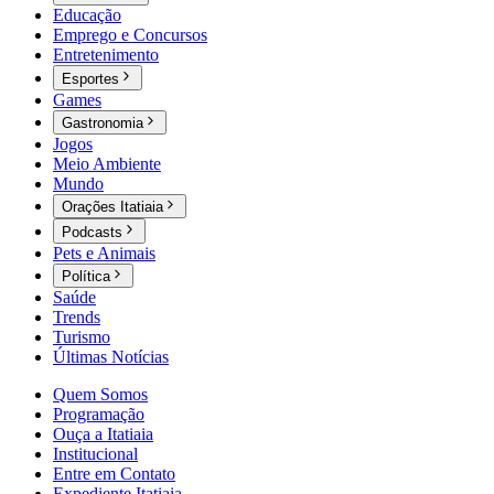
Educação
Emprego e Concursos
Entretenimento
Esportes
Games
Gastronomia
Jogos
Meio Ambiente
Mundo
Orações Itatiaia
Podcasts
Pets e Animais
Política
Saúde
Trends
Turismo
Últimas Notícias
Quem Somos
Programação
Ouça a Itatiaia
Institucional
Entre em Contato
Expediente Itatiaia