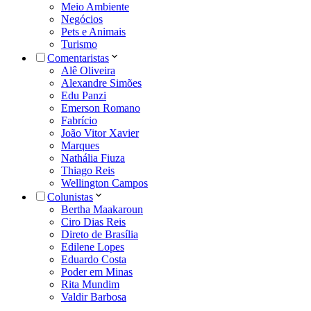
Meio Ambiente
Negócios
Pets e Animais
Turismo
Comentaristas
Alê Oliveira
Alexandre Simões
Edu Panzi
Emerson Romano
Fabrício
João Vitor Xavier
Marques
Nathália Fiuza
Thiago Reis
Wellington Campos
Colunistas
Bertha Maakaroun
Ciro Dias Reis
Direto de Brasília
Edilene Lopes
Eduardo Costa
Poder em Minas
Rita Mundim
Valdir Barbosa