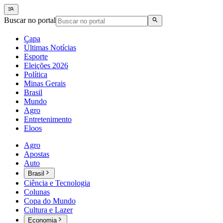
Buscar no portal
Capa
Últimas Notícias
Esporte
Eleições 2026
Política
Minas Gerais
Brasil
Mundo
Agro
Entretenimento
Eloos
Agro
Apostas
Auto
Brasil
Ciência e Tecnologia
Colunas
Copa do Mundo
Cultura e Lazer
Economia