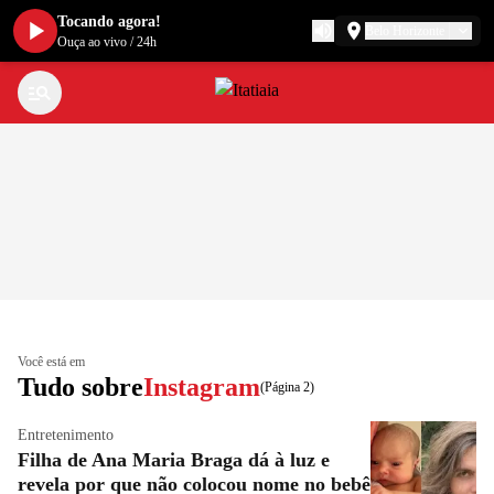
Tocando agora!
Belo Horizonte
Ouça ao vivo
/
24h
Você está em
Tudo sobre
Instagram
(Página 2)
Entretenimento
Filha de Ana Maria Braga dá à luz e
revela por que não colocou nome no bebê