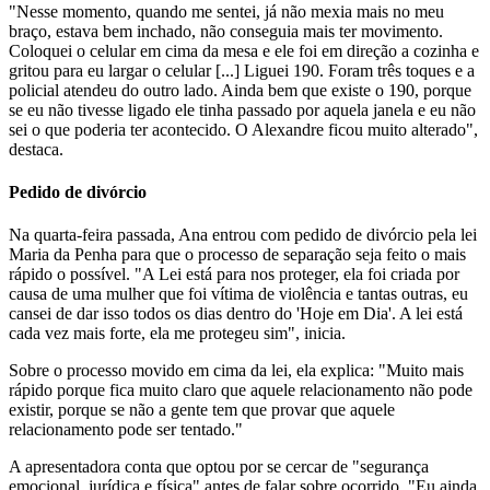
"Nesse momento, quando me sentei, já não mexia mais no meu
braço, estava bem inchado, não conseguia mais ter movimento.
Coloquei o celular em cima da mesa e ele foi em direção a cozinha e
gritou para eu largar o celular [...] Liguei 190. Foram três toques e a
policial atendeu do outro lado. Ainda bem que existe o 190, porque
se eu não tivesse ligado ele tinha passado por aquela janela e eu não
sei o que poderia ter acontecido. O Alexandre ficou muito alterado",
destaca.
Pedido de divórcio
Na quarta-feira passada, Ana entrou com pedido de divórcio pela lei
Maria da Penha para que o processo de separação seja feito o mais
rápido o possível. "A Lei está para nos proteger, ela foi criada por
causa de uma mulher que foi vítima de violência e tantas outras, eu
cansei de dar isso todos os dias dentro do 'Hoje em Dia'. A lei está
cada vez mais forte, ela me protegeu sim", inicia.
Sobre o processo movido em cima da lei, ela explica: "Muito mais
rápido porque fica muito claro que aquele relacionamento não pode
existir, porque se não a gente tem que provar que aquele
relacionamento pode ser tentado."
A apresentadora conta que optou por se cercar de "segurança
emocional, jurídica e física" antes de falar sobre ocorrido. "Eu ainda