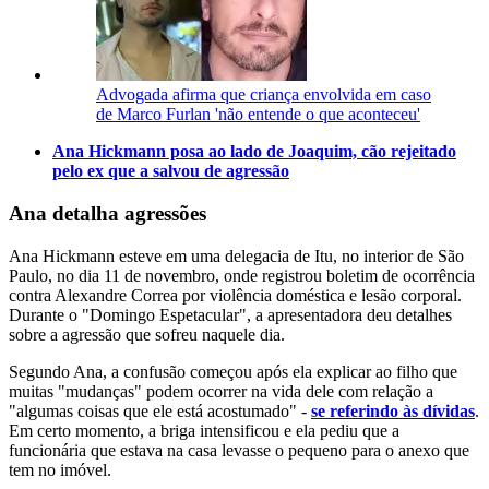
Advogada afirma que criança envolvida em caso
de Marco Furlan 'não entende o que aconteceu'
Ana Hickmann posa ao lado de Joaquim, cão rejeitado
pelo ex que a salvou de agressão
Ana detalha agressões
Ana Hickmann esteve em uma delegacia de Itu, no interior de São
Paulo, no dia 11 de novembro, onde registrou boletim de ocorrência
contra Alexandre Correa por violência doméstica e lesão corporal.
Durante o "Domingo Espetacular", a apresentadora deu detalhes
sobre a agressão que sofreu naquele dia.
Segundo Ana, a confusão começou após ela explicar ao filho que
muitas "mudanças" podem ocorrer na vida dele com relação a
"algumas coisas que ele está acostumado" -
se referindo às dívidas
.
Em certo momento, a briga intensificou e ela pediu que a
funcionária que estava na casa levasse o pequeno para o anexo que
tem no imóvel.