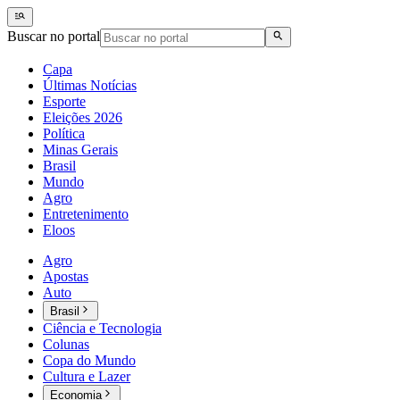
Buscar no portal
Capa
Últimas Notícias
Esporte
Eleições 2026
Política
Minas Gerais
Brasil
Mundo
Agro
Entretenimento
Eloos
Agro
Apostas
Auto
Brasil
Ciência e Tecnologia
Colunas
Copa do Mundo
Cultura e Lazer
Economia