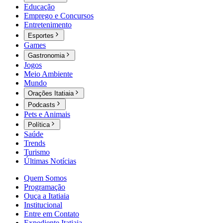
Educação
Emprego e Concursos
Entretenimento
Esportes
Games
Gastronomia
Jogos
Meio Ambiente
Mundo
Orações Itatiaia
Podcasts
Pets e Animais
Política
Saúde
Trends
Turismo
Últimas Notícias
Quem Somos
Programação
Ouça a Itatiaia
Institucional
Entre em Contato
Expediente Itatiaia