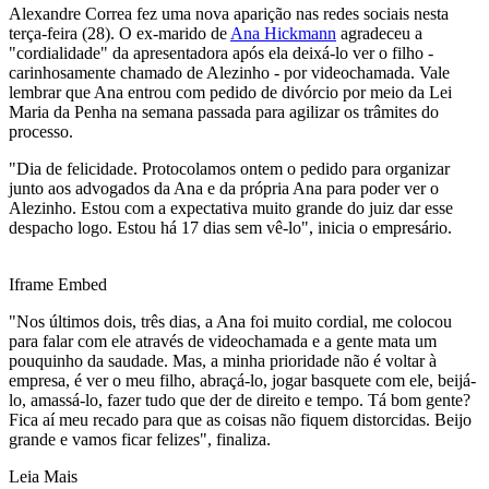
Alexandre Correa fez uma nova aparição nas redes sociais nesta
terça-feira (28). O ex-marido de
Ana Hickmann
agradeceu a
"cordialidade" da apresentadora após ela deixá-lo ver o filho -
carinhosamente chamado de Alezinho - por videochamada. Vale
lembrar que Ana entrou com pedido de divórcio por meio da Lei
Maria da Penha na semana passada para agilizar os trâmites do
processo.
"Dia de felicidade. Protocolamos ontem o pedido para organizar
junto aos advogados da Ana e da própria Ana para poder ver o
Alezinho. Estou com a expectativa muito grande do juiz dar esse
despacho logo. Estou há 17 dias sem vê-lo", inicia o empresário.
Iframe Embed
"Nos últimos dois, três dias, a Ana foi muito cordial, me colocou
para falar com ele através de videochamada e a gente mata um
pouquinho da saudade. Mas, a minha prioridade não é voltar à
empresa, é ver o meu filho, abraçá-lo, jogar basquete com ele, beijá-
lo, amassá-lo, fazer tudo que der de direito e tempo. Tá bom gente?
Fica aí meu recado para que as coisas não fiquem distorcidas. Beijo
grande e vamos ficar felizes", finaliza.
Leia Mais