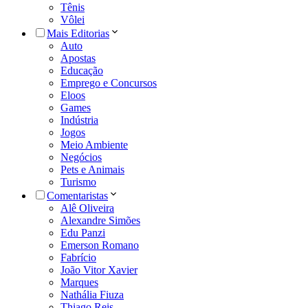
Tênis
Vôlei
Mais Editorias
Auto
Apostas
Educação
Emprego e Concursos
Eloos
Games
Indústria
Jogos
Meio Ambiente
Negócios
Pets e Animais
Turismo
Comentaristas
Alê Oliveira
Alexandre Simões
Edu Panzi
Emerson Romano
Fabrício
João Vitor Xavier
Marques
Nathália Fiuza
Thiago Reis