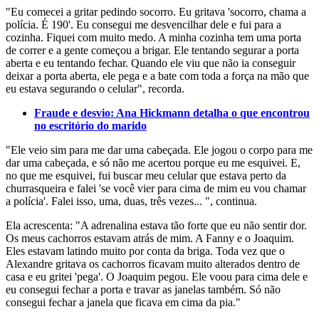
"Eu comecei a gritar pedindo socorro. Eu gritava 'socorro, chama a
polícia. É 190'. Eu consegui me desvencilhar dele e fui para a
cozinha. Fiquei com muito medo. A minha cozinha tem uma porta
de correr e a gente começou a brigar. Ele tentando segurar a porta
aberta e eu tentando fechar. Quando ele viu que não ia conseguir
deixar a porta aberta, ele pega e a bate com toda a força na mão que
eu estava segurando o celular", recorda.
Fraude e desvio: Ana Hickmann detalha o que encontrou
no escritório do marido
"Ele veio sim para me dar uma cabeçada. Ele jogou o corpo para me
dar uma cabeçada, e só não me acertou porque eu me esquivei. E,
no que me esquivei, fui buscar meu celular que estava perto da
churrasqueira e falei 'se você vier para cima de mim eu vou chamar
a polícia'. Falei isso, uma, duas, três vezes... ", continua.
Ela acrescenta: "A adrenalina estava tão forte que eu não sentir dor.
Os meus cachorros estavam atrás de mim. A Fanny e o Joaquim.
Eles estavam latindo muito por conta da briga. Toda vez que o
Alexandre gritava os cachorros ficavam muito alterados dentro de
casa e eu gritei 'pega'. O Joaquim pegou. Ele voou para cima dele e
eu consegui fechar a porta e travar as janelas também. Só não
consegui fechar a janela que ficava em cima da pia."