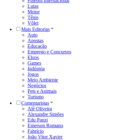
Futebol Internacional
Lutas
Motor
Tênis
Vôlei
Mais Editorias
Auto
Apostas
Educação
Emprego e Concursos
Eloos
Games
Indústria
Jogos
Meio Ambiente
Negócios
Pets e Animais
Turismo
Comentaristas
Alê Oliveira
Alexandre Simões
Edu Panzi
Emerson Romano
Fabrício
João Vitor Xavier