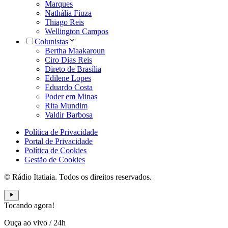
Marques
Nathália Fiuza
Thiago Reis
Wellington Campos
Colunistas
Bertha Maakaroun
Ciro Dias Reis
Direto de Brasília
Edilene Lopes
Eduardo Costa
Poder em Minas
Rita Mundim
Valdir Barbosa
Política de Privacidade
Portal de Privacidade
Política de Cookies
Gestão de Cookies
© Rádio Itatiaia. Todos os direitos reservados.
Tocando agora!
Ouça ao vivo
/
24h