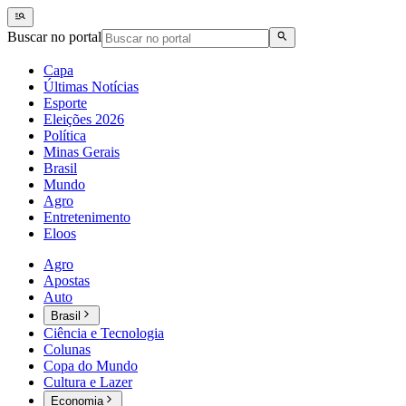
Buscar no portal
Capa
Últimas Notícias
Esporte
Eleições 2026
Política
Minas Gerais
Brasil
Mundo
Agro
Entretenimento
Eloos
Agro
Apostas
Auto
Brasil
Ciência e Tecnologia
Colunas
Copa do Mundo
Cultura e Lazer
Economia