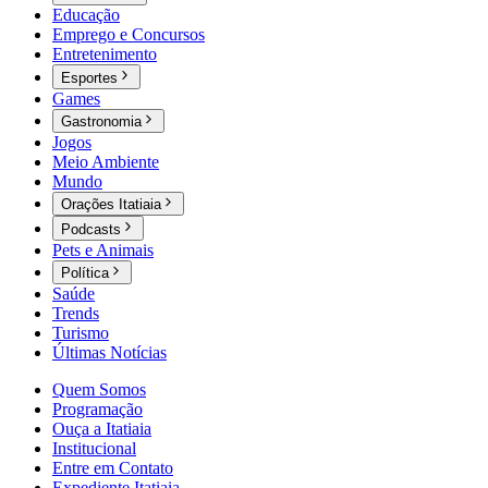
Educação
Emprego e Concursos
Entretenimento
Esportes
Games
Gastronomia
Jogos
Meio Ambiente
Mundo
Orações Itatiaia
Podcasts
Pets e Animais
Política
Saúde
Trends
Turismo
Últimas Notícias
Quem Somos
Programação
Ouça a Itatiaia
Institucional
Entre em Contato
Expediente Itatiaia