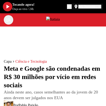
Tocando agora!
Belo Horizonte
Ouça ao vivo
/
24h
Capa
Ciência e Tecnologia
Meta e Google são condenadas em
R$ 30 milhões por vício em redes
sociais
Ainda neste ano, casos semelhantes ao da jovem de 20
anos devem ser julgados nos EUA
Por
Pablo Paixão