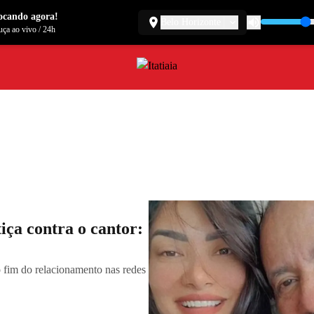
ocando agora!
Belo Horizonte
ça ao vivo
/
24h
iça contra o cantor:
 fim do relacionamento nas redes