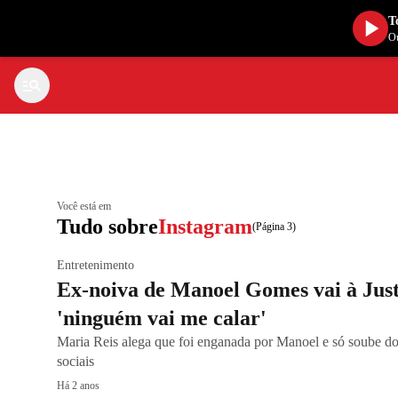
T
Ou
Você está em
Tudo sobre
Instagram
(Página 3)
Entretenimento
Ex-noiva de Manoel Gomes vai à Just
'ninguém vai me calar'
Maria Reis alega que foi enganada por Manoel e só soube do
sociais
Há 2 anos