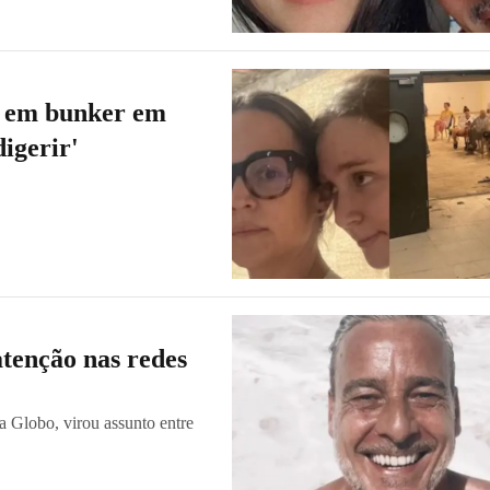
u em bunker em
digerir'
tenção nas redes
a Globo, virou assunto entre