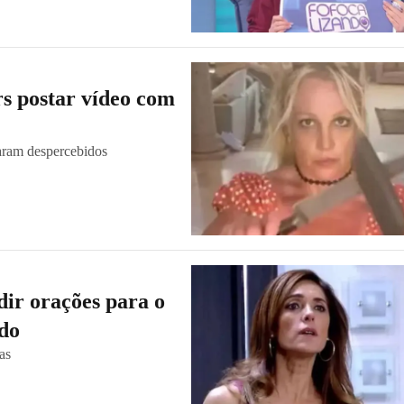
rs postar vídeo com
saram despercebidos
dir orações para o
ado
as