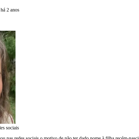
o
há 2 anos
es sociais
cou nas redes sociais o motivo de não ter dado nome à filha recém-nasci