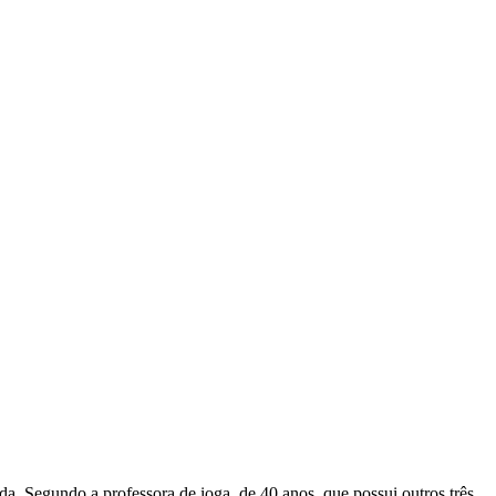
da. Segundo a professora de ioga, de 40 anos, que possui outros três