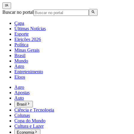
Buscar no portal
Capa
Últimas Notícias
Esporte
Eleições 2026
Política
Minas Gerais
Brasil
Mundo
Agro
Entretenimento
Eloos
Agro
Apostas
Auto
Brasil
Ciência e Tecnologia
Colunas
Copa do Mundo
Cultura e Lazer
Economia