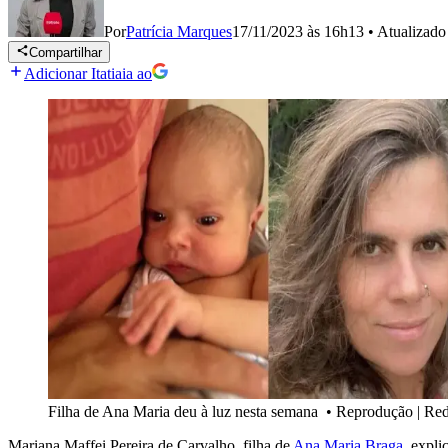
Por
Patrícia Marques
17/11/2023 às 16h13
•
Atualizad
Compartilhar
Adicionar Itatiaia ao
Filha de Ana Maria deu à luz nesta semana
•
Reprodução | Red
Mariana Maffei Pereira de Carvalho, filha de
Ana Maria Braga
, expli