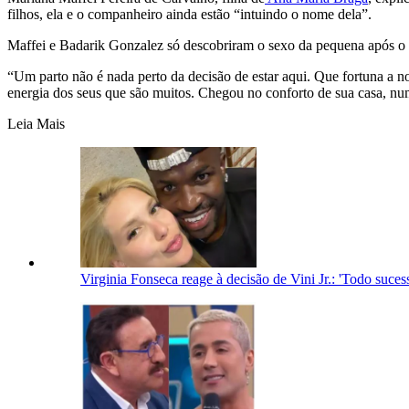
filhos, ela e o companheiro ainda estão “intuindo o nome dela”.
Maffei e Badarik Gonzalez só descobriram o sexo da pequena após o n
“Um parto não é nada perto da decisão de estar aqui. Que fortuna a n
energia dos seus que são muitos. Chegou no conforto de sua casa, numa
Leia Mais
Virginia Fonseca reage à decisão de Vini Jr.: 'Todo suc