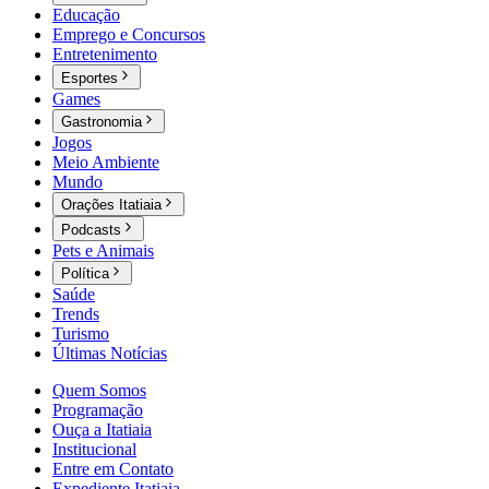
Educação
Emprego e Concursos
Entretenimento
Esportes
Games
Gastronomia
Jogos
Meio Ambiente
Mundo
Orações Itatiaia
Podcasts
Pets e Animais
Política
Saúde
Trends
Turismo
Últimas Notícias
Quem Somos
Programação
Ouça a Itatiaia
Institucional
Entre em Contato
Expediente Itatiaia