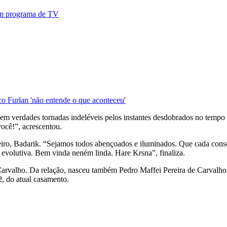
 em programa de TV
o Furlan 'não entende o que aconteceu'
m verdades tornadas indeléveis pelos instantes desdobrados no tempo i
você!”, acrescentou.
ro, Badarik. “Sejamos todos abençoados e iluminados. Que cada consc
 evolutiva. Bem vinda neném linda. Hare Krsna”, finaliza.
valho. Da relação, nasceu também Pedro Maffei Pereira de Carvalho. P
2, do atual casamento.