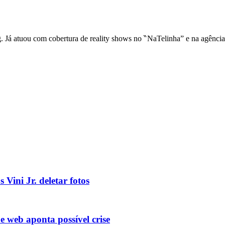
ng. Já atuou com cobertura de reality shows no ‶NaTelinha” e na agênci
 Vini Jr. deletar fotos
e web aponta possível crise